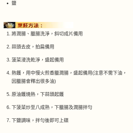
鹽
將潤腸、臘腸洗淨，斜切成片備用
蒜頭去皮，拍扁備用
菠菜浸洗乾淨，盛起備用
熱鑊，用中慢火煎香臘潤腸，盛起備用(注意不需下油，
因臘腸會釋出很多油)
原油鑊燒熱，下蒜頭起鑊
下菠菜炒至八成熟，下臘腸及潤腸拌勻
下鹽調味，拌勻後即可上碟