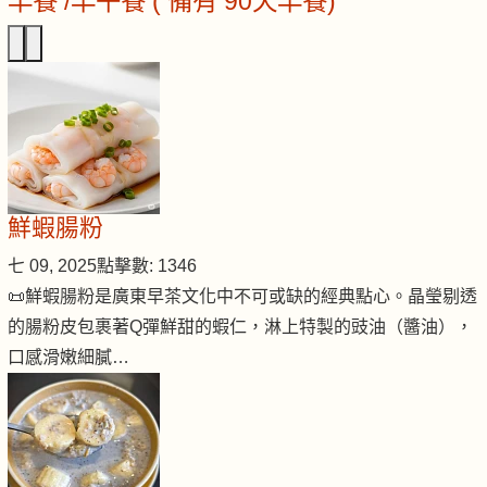
早餐 /早午餐 ( 備有 90天早餐)
鮮蝦腸粉
七 09, 2025
點擊數: 1346
📜鮮蝦腸粉是廣東早茶文化中不可或缺的經典點心。晶瑩剔透
的腸粉皮包裹著Q彈鮮甜的蝦仁，淋上特製的豉油（醬油），
口感滑嫩細膩…