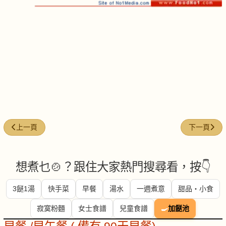
上一篇文章: 黃金蒜上湯菠菜
下一篇文章
上一頁
下一頁
想煮乜🍲？跟住大家熱門搜尋看，按👇
3餸1湯
快手菜
早餐
湯水
一週煮意
甜品・小食
寂寞粉麵
女士食譜
兒童食譜
🍳
加餸池