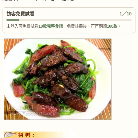
訪客免費試看
1／10
未登入可免費試看
10款完整食譜
；免費註冊後，可再閱讀
100款
。