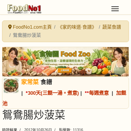
FoodNo1.com主頁
《家的味道·食譜》
蔬菜食譜
鴛鴦腸炒菠菜
家常菜
食譜
|
*
300天(三餸一湯。煮意)
|
*
*
每週煮意
|
加餸
池
鴛鴦腸炒菠菜
時蔬鮮果
2012年10月26日
點擊數: 11316