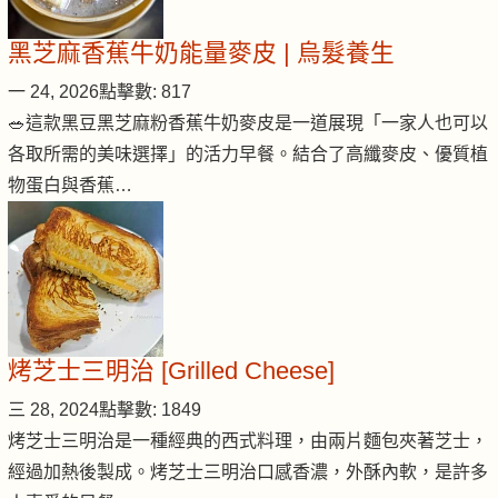
黑芝麻香蕉牛奶能量麥皮 | 烏髮養生
一 24, 2026
點擊數: 817
🥗這款黑豆黑芝麻粉香蕉牛奶麥皮是一道展現「一家人也可以
各取所需的美味選擇」的活力早餐。結合了高纖麥皮、優質植
物蛋白與香蕉…
烤芝士三明治 [Grilled Cheese]
三 28, 2024
點擊數: 1849
烤芝士三明治是一種經典的西式料理，由兩片麵包夾著芝士，
經過加熱後製成。烤芝士三明治口感香濃，外酥內軟，是許多