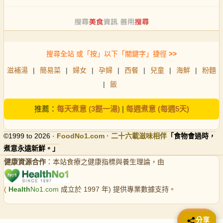
搜尋全站 或「按」以下「關鍵字」捷徑
>>
滋補湯
|
簡易菜
|
婦女
|
孕婦
|
西餐
|
兒童
|
海鮮
|
粉麵
|
飯
推薦：
每天煮意 (3餸一湯)
|
每週煮意 (每週5天)
©1999 to 2026 ·
FoodNo1
.com · 二十六載滋味相伴
「食物會過時，
煮意永遠新鮮。」
健康資源合作
：本站食療之健康指標與養生理論，由
(
Health
No1.com
成立於 1997 年) 提供專業數據支持。
📤 分享
分享