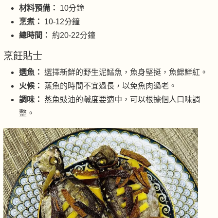
材料預備：
10分鐘
烹煮：
10-12分鐘
總時間：
約20-22分鐘
烹飪貼士
選魚：
選擇新鮮的野生泥鯭魚，魚身堅挺，魚鰓鮮紅。
火候：
蒸魚的時間不宜過長，以免魚肉過老。
調味：
蒸魚豉油的鹹度要適中，可以根據個人口味調
整。