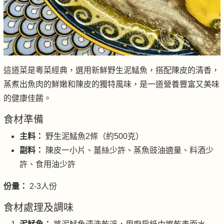
這道菜是粵菜經典，選用新鮮野生泥鯭魚，搭配陳皮的清香，
蒸煮出魚肉的鮮嫩和陳皮的獨特風味，是一道營養豐富又美味
的健康佳餚。
食材準備
主料：
野生泥鯭魚2條（約500克）
副料：
陳皮一小片、薑絲少許、蒸魚豉油適量、料酒少
許、食用油少許
份量：
2-3人份
食材處理及調味