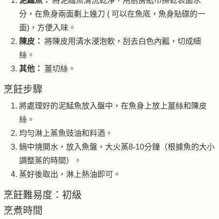
泥鯭魚：
將泥鯭魚清洗乾淨，用廚房紙巾擦乾表面水
分，在魚身兩面劃上幾刀 ( 可以在魚底，魚身貼碟的一
面)，方便入味。
陳皮：
將陳皮用清水浸泡軟，刮去白色內瓤，切成細
絲。
其他：
薑切絲。
烹飪步驟
將處理好的泥鯭魚放入盤中，在魚身上放上薑絲和陳皮
絲。
均勻淋上蒸魚豉油和料酒。
鍋中燒開水，放入魚盤，大火蒸8-10分鐘（根據魚的大小
調整蒸的時間）。
蒸好後取出，淋上熱油即可。
烹飪難易度：初級
烹煮時間