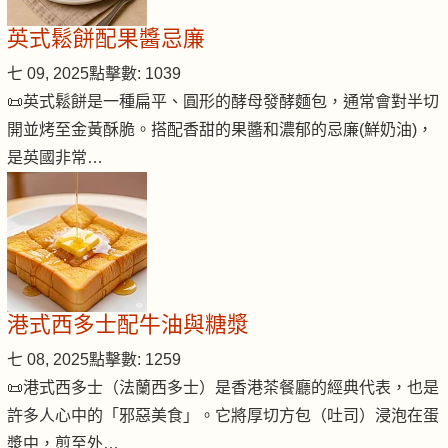
英式鬆餅配果醬忌廉
七 09, 2025
點擊數: 1039
📜英式鬆餅是一種扁平、圓形的酵母發酵麵包，通常會對半切
開並烤至金黃酥脆。搭配香甜的果醬和濃郁的忌廉(鮮奶油)，
是英國非常…
港式西多士配牛油與糖漿
七 08, 2025
點擊數: 1259
📜港式西多士（法蘭西多士）是香港茶餐廳的經典代表，也是
許多人心中的「邪惡美食」。它將厚切方包（吐司）浸泡在蛋
漿中，煎至外…