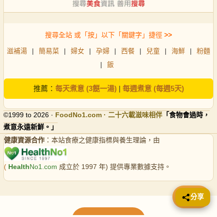
搜尋全站 或「按」以下「關鍵字」捷徑
>>
滋補湯
|
簡易菜
|
婦女
|
孕婦
|
西餐
|
兒童
|
海鮮
|
粉麵
|
飯
推薦：
每天煮意 (3餸一湯)
|
每週煮意 (每週5天)
©1999 to 2026 ·
FoodNo1
.com · 二十六載滋味相伴
「食物會過時，
煮意永遠新鮮。」
健康資源合作
：本站食療之健康指標與養生理論，由
(
Health
No1.com
成立於 1997 年) 提供專業數據支持。
📤 分享
分享