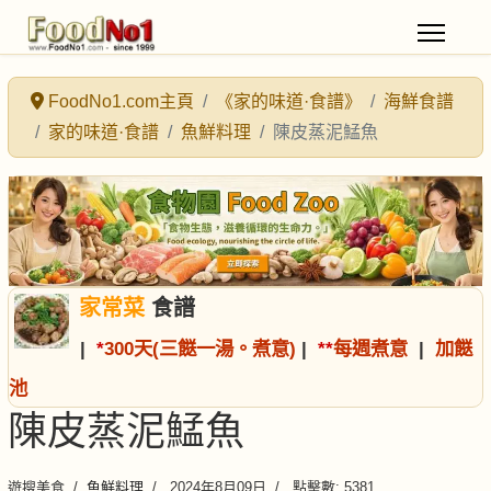
FoodNo1.com主頁
《家的味道·食譜》
海鮮食譜
家的味道·食譜
魚鮮料理
陳皮蒸泥鯭魚
家常菜
食譜
|
*
300天(三餸一湯。煮意)
|
*
*
每週煮意
|
加餸
池
陳皮蒸泥鯭魚
遊搜美食
魚鮮料理
2024年8月09日
點擊數: 5381