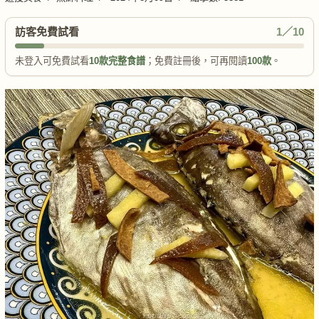
訪客免費試看
1／10
未登入可免費試看
10款完整食譜
；免費註冊後，可再閱讀
100款
。