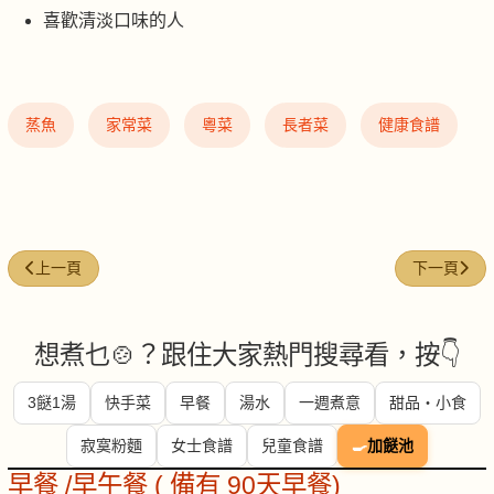
喜歡清淡口味的人
蒸魚
家常菜
粵菜
長者菜
健康食譜
上一篇文章: 麵醬蒸魚
下一篇文章:
上一頁
下一頁
想煮乜🍲？跟住大家熱門搜尋看，按👇
3餸1湯
快手菜
早餐
湯水
一週煮意
甜品・小食
寂寞粉麵
女士食譜
兒童食譜
🍳
加餸池
早餐 /早午餐 ( 備有 90天早餐)