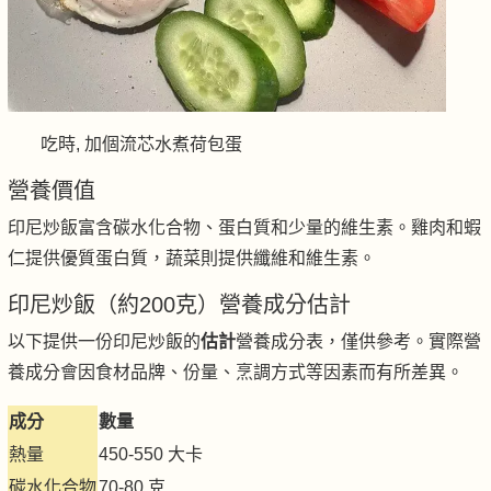
吃時, 加個流芯水煮荷包蛋
營養價值
印尼炒飯富含碳水化合物、蛋白質和少量的維生素。雞肉和蝦
仁提供優質蛋白質，蔬菜則提供纖維和維生素。
印尼炒飯（約200克）營養成分估計
以下提供一份印尼炒飯的
估計
營養成分表，僅供參考。實際營
養成分會因食材品牌、份量、烹調方式等因素而有所差異。
成分
數量
熱量
450-550 大卡
碳水化合物
70-80 克