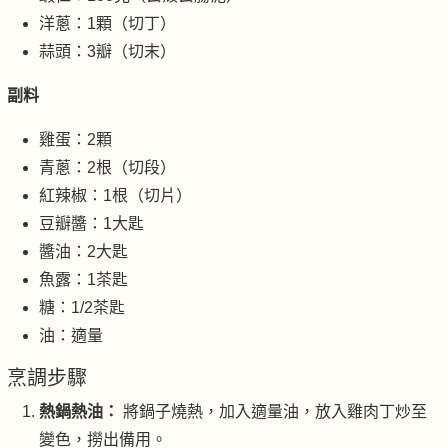
洋蔥：1顆（切丁）
蒜頭：3瓣（切末）
副料
雞蛋：2顆
青蔥：2根（切段）
紅辣椒：1根（切片）
豆瓣醬：1大匙
醬油：2大匙
魚露：1茶匙
糖：1/2茶匙
油：適量
烹調步驟
熱鍋熱油：
將鍋子燒熱，加入適量油，放入雞肉丁炒至
變色，撈出備用。