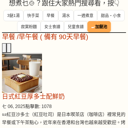
想煮乜🍲？跟住大家熱門搜尋看，按👇
3餸1湯
快手菜
早餐
湯水
一週煮意
甜品・小食
寂寞粉麵
女士食譜
兒童食譜
🍳
加餸池
早餐 /早午餐 ( 備有 90天早餐)
日式紅豆厚多士配鮮奶
七 06, 2025
點擊數: 1078
📜紅豆沙多士（紅豆吐司）是日本喫茶店（咖啡店）裡常見的
早餐或下午茶點心，近年來在香港和台灣也越來越受歡迎。烤