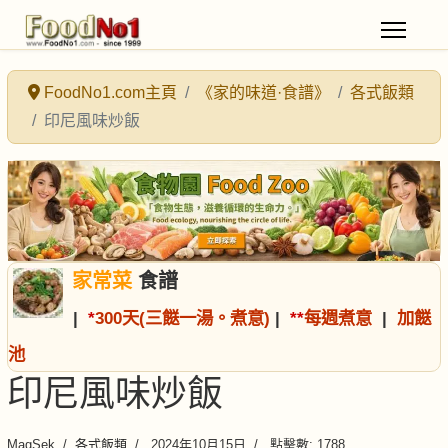
FoodNo1.com主頁
《家的味道·食譜》
各式飯類
印尼風味炒飯
家常菜
食譜
|
*
300天(三餸一湯。煮意)
|
*
*
每週煮意
|
加餸
池
印尼風味炒飯
MagSek
各式飯類
2024年10月15日
點擊數: 1788