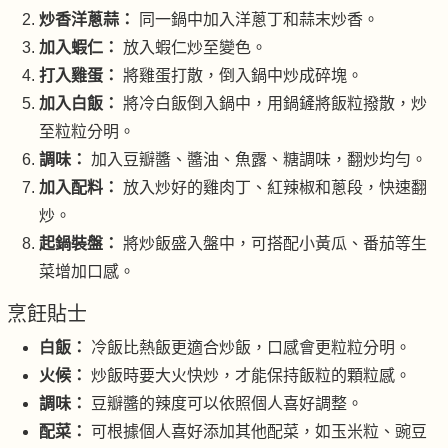
炒香洋蔥蒜：
同一鍋中加入洋蔥丁和蒜末炒香。
加入蝦仁：
放入蝦仁炒至變色。
打入雞蛋：
將雞蛋打散，倒入鍋中炒成碎塊。
加入白飯：
將冷白飯倒入鍋中，用鍋鏟將飯粒撥散，炒
至粒粒分明。
調味：
加入豆瓣醬、醬油、魚露、糖調味，翻炒均勻。
加入配料：
放入炒好的雞肉丁、紅辣椒和蔥段，快速翻
炒。
起鍋裝盤：
將炒飯盛入盤中，可搭配小黃瓜、番茄等生
菜增加口感。
烹飪貼士
白飯：
冷飯比熱飯更適合炒飯，口感會更粒粒分明。
火候：
炒飯時要大火快炒，才能保持飯粒的顆粒感。
調味：
豆瓣醬的辣度可以依照個人喜好調整。
配菜：
可根據個人喜好添加其他配菜，如玉米粒、豌豆