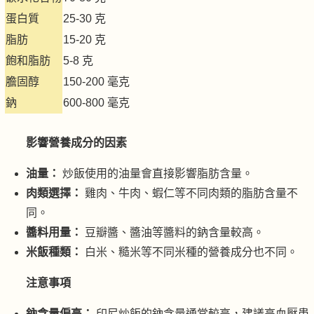
蛋白質
25-30 克
脂肪
15-20 克
飽和脂肪
5-8 克
膽固醇
150-200 毫克
鈉
600-800 毫克
影響營養成分的因素
油量：
炒飯使用的油量會直接影響脂肪含量。
肉類選擇：
雞肉、牛肉、蝦仁等不同肉類的脂肪含量不
同。
醬料用量：
豆瓣醬、醬油等醬料的鈉含量較高。
米飯種類：
白米、糙米等不同米種的營養成分也不同。
注意事項
鈉含量偏高：
印尼炒飯的鈉含量通常較高，建議高血壓患