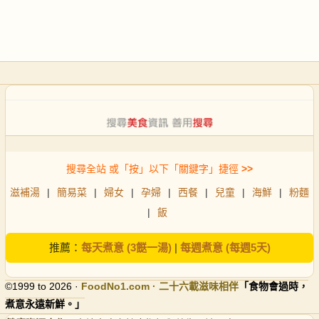
搜尋全站 或「按」以下「關鍵字」捷徑
>>
滋補湯
|
簡易菜
|
婦女
|
孕婦
|
西餐
|
兒童
|
海鮮
|
粉麵
|
飯
推薦：
每天煮意 (3餸一湯)
|
每週煮意 (每週5天)
©1999 to 2026 ·
FoodNo1
.com · 二十六載滋味相伴
「食物會過時，
煮意永遠新鮮。」