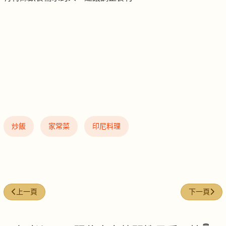
炒飯
家常菜
印尼料理
上一篇文章: 臘味糯米飯（電飯煲版）
下一篇文章
上一頁
下一頁