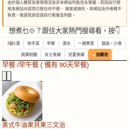
由於個人體質及使用情況並非本網站所能完全掌握，若因自行使
用本網站內容而引致任何不適、 損害或損失，本網站及作者概不
負責，敬請見諒並請自行衡量及判斷。
想煮乜🍲？跟住大家熱門搜尋看，按👇
3餸1湯
快手菜
早餐
湯水
一週煮意
甜品・小食
寂寞粉麵
女士食譜
兒童食譜
🍳
加餸池
早餐 /早午餐 ( 備有 90天早餐)
美式牛油果貝果三文治