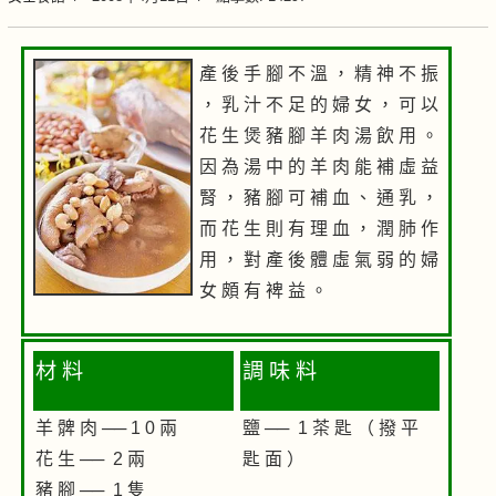
產 後 手 腳 不 溫 ， 精 神 不 振
， 乳 汁 不 足 的 婦 女 ， 可 以
花 生 煲 豬 腳 羊 肉 湯 飲 用 。
因 為 湯 中 的 羊 肉 能 補 虛 益
腎 ， 豬 腳 可 補 血 、 通 乳 ，
而 花 生 則 有 理 血 ， 潤 肺 作
用 ， 對 產 後 體 虛 氣 弱 的 婦
女 頗 有 裨 益 。
材 料
調 味 料
羊 髀 肉 ── 1 0 兩
鹽 ── 1 茶 匙 （ 撥 平
花 生 ── 2 兩
匙 面 ）
豬 腳 ── 1 隻