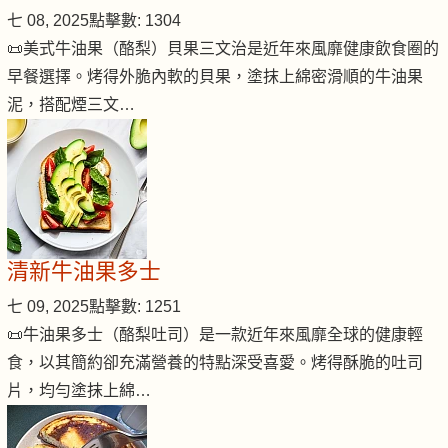
七 08, 2025
點擊數: 1304
📜美式牛油果（酪梨）貝果三文治是近年來風靡健康飲食圈的
早餐選擇。烤得外脆內軟的貝果，塗抹上綿密滑順的牛油果
泥，搭配煙三文…
清新牛油果多士
七 09, 2025
點擊數: 1251
📜牛油果多士（酪梨吐司）是一款近年來風靡全球的健康輕
食，以其簡約卻充滿營養的特點深受喜愛。烤得酥脆的吐司
片，均勻塗抹上綿…