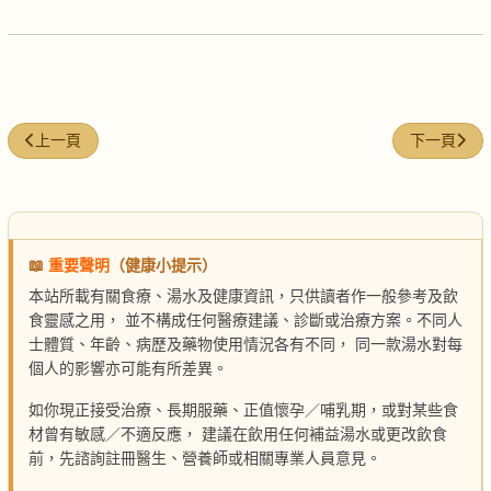
上一篇文章: 明目補腎鵪鶉湯
下一篇文章:
上一頁
下一頁
📖
重要聲明
（健康小提示）
本站所載有關食療、湯水及健康資訊，只供讀者作一般參考及飲
食靈感之用， 並不構成任何醫療建議、診斷或治療方案。不同人
士體質、年齡、病歷及藥物使用情況各有不同， 同一款湯水對每
個人的影響亦可能有所差異。
如你現正接受治療、長期服藥、正值懷孕／哺乳期，或對某些食
材曾有敏感／不適反應， 建議在飲用任何補益湯水或更改飲食
前，先諮詢註冊醫生、營養師或相關專業人員意見。