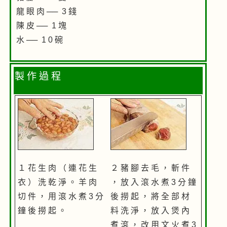
龍 眼 肉 ── 3 錢
陳 皮 ── 1 塊
水 ── 1 0 碗
製 作 過 程
１ 花 生 肉 （ 連 花 生
２ 豬 腳 去 毛 ， 斬 件
衣 ） 洗 乾 淨 。 羊 肉
， 放 入 滾 水 煮 3 分 鐘
切 件 ， 用 滾 水 煮 3 分
後 撈 起 ， 將 全 部 材
鐘 後 撈 起 。
料 洗 淨 ， 放 入 煲 內
煮 滾 ， 改 用 文 火 煮 3