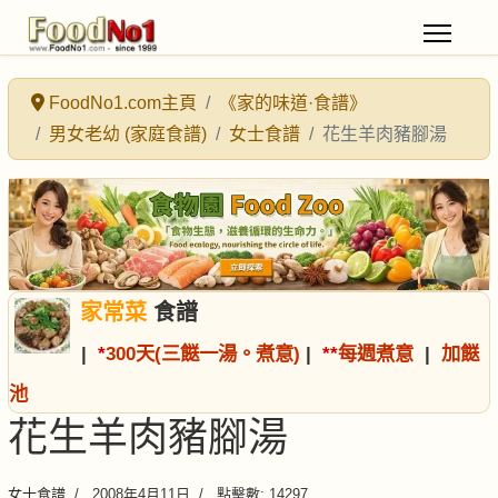
FoodNo1.com主頁
《家的味道·食譜》
男女老幼 (家庭食譜)
女士食譜
花生羊肉豬腳湯
家常菜
食譜
|
*
300天(三餸一湯。煮意)
|
*
*
每週煮意
|
加餸
池
花生羊肉豬腳湯
女士食譜
2008年4月11日
點擊數: 14297