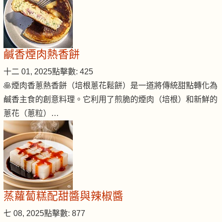
鹹香煙肉熱香餅
十二 01, 2025
點擊數: 425
🥞煙肉香蔥熱香餅（培根蔥花鬆餅）是一道將傳統甜點轉化為
鹹香主食的創意料理。它利用了煎脆的煙肉（培根）和新鮮的
蔥花（蔥粒）…
蒸蘿蔔糕配甜醬與辣椒醬
七 08, 2025
點擊數: 877