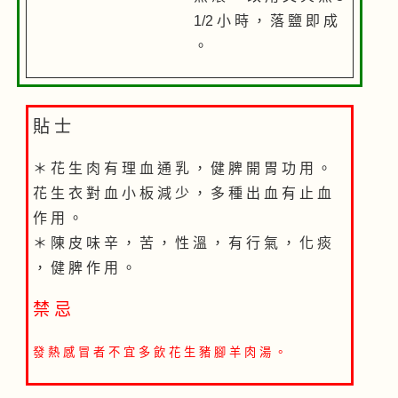
1/2 小 時 ， 落 鹽 即 成
。
貼 士
＊ 花 生 肉 有 理 血 通 乳 ， 健 脾 開 胃 功 用 。
花 生 衣 對 血 小 板 減 少 ， 多 種 出 血 有 止 血
作 用 。
＊ 陳 皮 味 辛 ， 苦 ， 性 溫 ， 有 行 氣 ， 化 痰
， 健 脾 作 用 。
禁 忌
發 熱 感 冒 者 不 宜 多 飲 花 生 豬 腳 羊 肉 湯 。