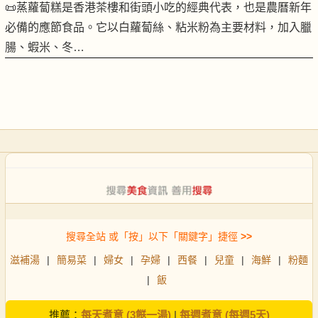
📜蒸蘿蔔糕是香港茶樓和街頭小吃的經典代表，也是農曆新年
必備的應節食品。它以白蘿蔔絲、粘米粉為主要材料，加入臘
腸、蝦米、冬…
搜尋全站 或「按」以下「關鍵字」捷徑
>>
滋補湯
|
簡易菜
|
婦女
|
孕婦
|
西餐
|
兒童
|
海鮮
|
粉麵
|
飯
推薦：
每天煮意 (3餸一湯)
|
每週煮意 (每週5天)