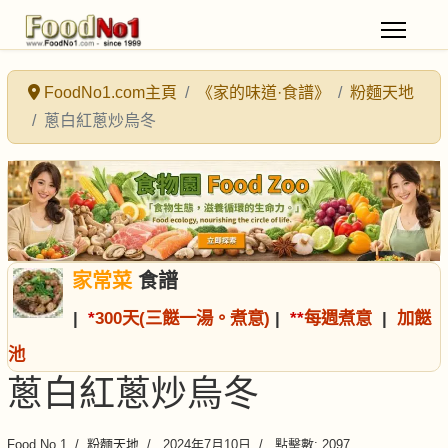
FoodNo1.com主頁
《家的味道·食譜》
粉麵天地
蔥白紅蔥炒烏冬
家常菜
食譜
|
*
300天(三餸一湯。煮意)
|
*
*
每週煮意
|
加餸
池
蔥白紅蔥炒烏冬
Food No.1
粉麵天地
2024年7月10日
點擊數: 2097