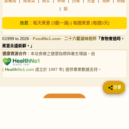
滋補湯
|
簡易菜
|
婦女
|
孕婦
|
西餐
|
兒童
|
海鮮
|
粉麵
|
飯
推薦：
每天煮意 (3餸一湯)
|
每週煮意 (每週5天)
©1999 to 2026 ·
FoodNo1
.com · 二十六載滋味相伴
「食物會過時，
煮意永遠新鮮。」
健康資源合作
：本站食療之健康指標與養生理論，由
(
Health
No1.com
成立於 1997 年) 提供專業數據支持。
📤 分享
分享
載入更多食譜
請使用下方頁數繼續瀏覽更多食譜