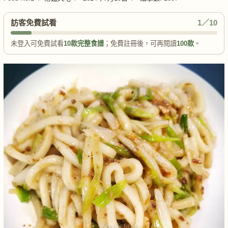
訪客免費試看
1／10
未登入可免費試看
10款完整食譜
；免費註冊後，可再閱讀
100款
。