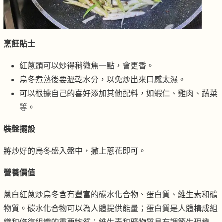
烹飪貼士
紅蔥頭可以炒得稍微焦一點，會更香。
烏冬煮熟後要瀝乾水分，以免炒出來口感太濕。
可以根據自己的喜好添加其他配料，如蝦仁、雞肉、蔬菜
等。
裝盤擺設
將炒好的烏冬盛入盤中，撒上蔥花即可。
營養價值
蔥白紅蔥炒烏冬含有豐富的碳水化合物、蛋白質、維生素和礦
物質。碳水化合物可以為人體提供能量；蛋白質是人體構成組