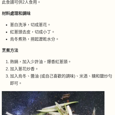
此食譜可供2人食用。
材料處理和調味
蔥白洗淨，切成蔥花。
紅蔥頭去皮，切成小丁。
烏冬煮熟，撈起瀝乾水分。
烹煮方法
熱鍋，加入少許油，爆香紅蔥頭。
加入蔥花炒香。
加入烏冬、醬油 (或自己喜歡的調味)、米酒、糖和鹽炒勻
即可。