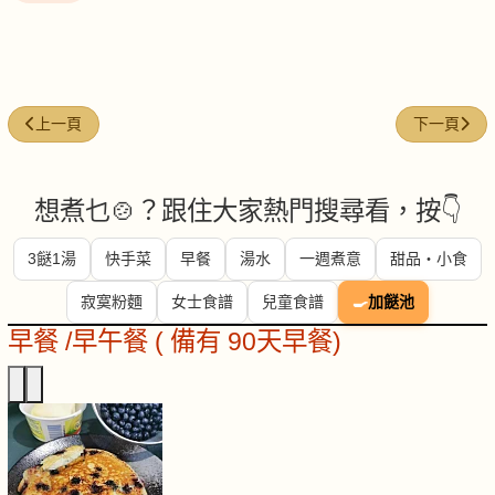
上一篇文章: 家常香菇乾蝦肉絲麵線
下一篇文章
上一頁
下一頁
想煮乜🍲？跟住大家熱門搜尋看，按👇
3餸1湯
快手菜
早餐
湯水
一週煮意
甜品・小食
寂寞粉麵
女士食譜
兒童食譜
🍳
加餸池
早餐 /早午餐 ( 備有 90天早餐)