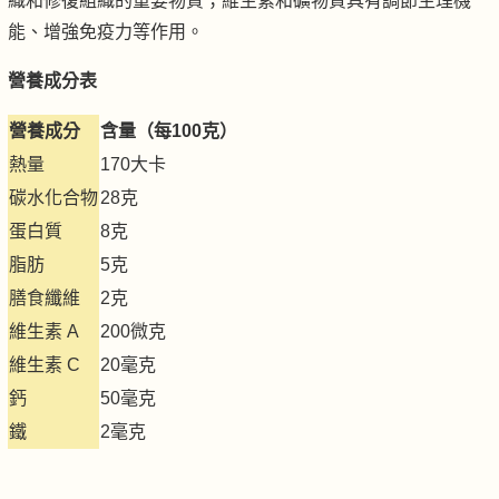
織和修復組織的重要物質；維生素和礦物質具有調節生理機
能、增強免疫力等作用。
營養成分表
營養成分
含量（每100克）
熱量
170大卡
碳水化合物
28克
蛋白質
8克
脂肪
5克
膳食纖維
2克
維生素 A
200微克
維生素 C
20毫克
鈣
50毫克
鐵
2毫克