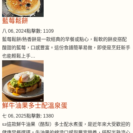
藍莓鬆餅
八 06, 2024
點擊數: 1109
藍莓鬆餅/熱香餅是一款經典的早餐或點心，鬆軟的餅皮搭配
酸甜的藍莓，口感豐富。這份食譜簡單易做，即使是烹飪新手
也能輕鬆上手…
鮮牛油果多士配溫泉蛋
七 06, 2025
點擊數: 1380
📜這款鮮牛油果（酪梨）多士配水煮蛋，是近年來大受歡迎的
健康早餐選擇。牛油果的綿滑口感與豐富營養，搭配半熟流心