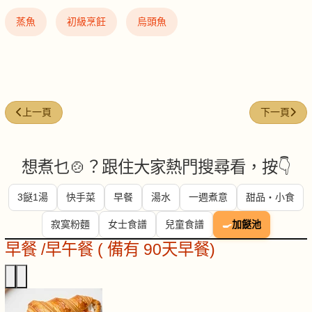
蒸魚
初級烹飪
烏頭魚
上一篇文章: 煎封紅衫魚配蕃茄汁
下一篇文章:
上一頁
下一頁
想煮乜🍲？跟住大家熱門搜尋看，按👇
3餸1湯
快手菜
早餐
湯水
一週煮意
甜品・小食
寂寞粉麵
女士食譜
兒童食譜
🍳
加餸池
早餐 /早午餐 ( 備有 90天早餐)