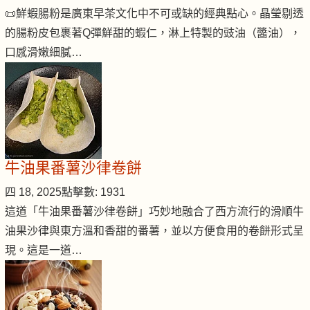
📜鮮蝦腸粉是廣東早茶文化中不可或缺的經典點心。晶瑩剔透
的腸粉皮包裹著Q彈鮮甜的蝦仁，淋上特製的豉油（醬油），
口感滑嫩細膩…
牛油果番薯沙律卷餅
四 18, 2025
點擊數: 1931
這道「牛油果番薯沙律卷餅」巧妙地融合了西方流行的滑順牛
油果沙律與東方溫和香甜的番薯，並以方便食用的卷餅形式呈
現。這是一道…