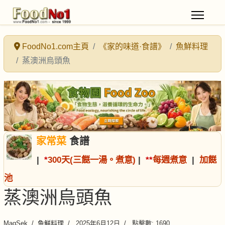
FoodNo1.com主頁
《家的味道·食譜》
魚鮮料理
蒸澳洲烏頭魚
家常菜
食譜
|
*
300天(三餸一湯。煮意)
|
*
*
每週煮意
|
加餸
池
蒸澳洲烏頭魚
MagSek
魚鮮料理
2025年6月12日
點擊數: 1690