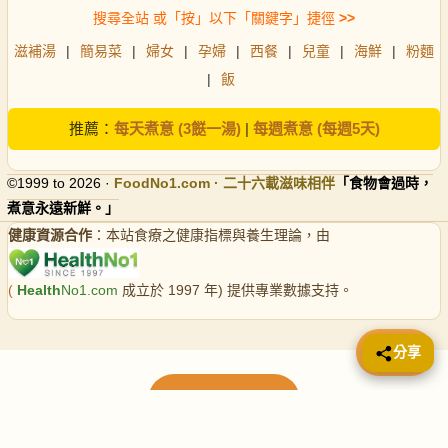
搜尋全站 或「按」以下「關鍵字」捷徑
>>
滋補湯
|
簡易菜
|
婦女
|
孕婦
|
西餐
|
兒童
|
海鮮
|
粉麵
|
飯
推薦：
每天煮意 (3餸一湯)
|
每週煮意 (每週5天)
©1999 to 2026 ·
FoodNo1
.com · 二十六載滋味相伴
「食物會過時，
煮意永遠新鮮。」
健康資源合作
：本站食療之健康指標與養生理論，由
(
Health
No1.com
成立於 1997 年) 提供專業數據支持。
📤 分享
分享
載入更多食譜