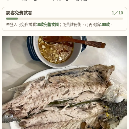
訪客免費試看
1／10
未登入可免費試看
10款完整食譜
；免費註冊後，可再閱讀
100款
。