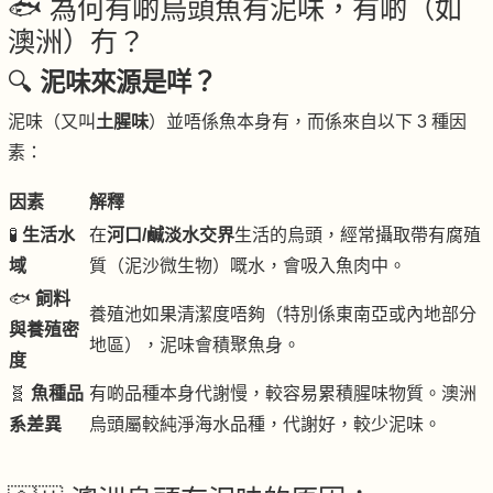
🐟 為何有啲烏頭魚有泥味，有啲（如
澳洲）冇？
🔍
泥味來源是咩？
泥味（又叫
土腥味
）並唔係魚本身有，而係來自以下 3 種因
素：
因素
解釋
🧪
生活水
在
河口/鹹淡水交界
生活的烏頭，經常攝取帶有腐殖
域
質（泥沙微生物）嘅水，會吸入魚肉中。
🐟
飼料
養殖池如果清潔度唔夠（特別係東南亞或內地部分
與養殖密
地區），泥味會積聚魚身。
度
🧬
魚種品
有啲品種本身代謝慢，較容易累積腥味物質。澳洲
系差異
烏頭屬較純淨海水品種，代謝好，較少泥味。