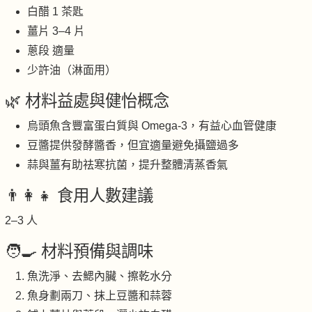
白醋 1 茶匙
薑片 3–4 片
蔥段 適量
少許油（淋面用）
🌿 材料益處與健怡概念
烏頭魚含豐富蛋白質與 Omega-3，有益心血管健康
豆醬提供發酵醬香，但宜適量避免攝鹽過多
蒜與薑有助祛寒抗菌，提升整體清蒸香氣
👨‍👩‍👧 食用人數建議
2–3 人
🧑‍🍳 材料預備與調味
魚洗淨、去鰓內臟、擦乾水分
魚身劃兩刀、抹上豆醬和蒜蓉