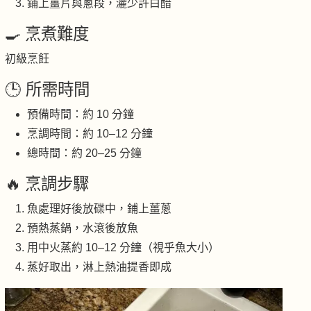
鋪上薑片與蔥段，灑少許白醋
🍳 烹煮難度
初級烹飪
🕒 所需時間
預備時間：約 10 分鐘
烹調時間：約 10–12 分鐘
總時間：約 20–25 分鐘
🔥 烹調步驟
魚處理好後放碟中，鋪上薑蔥
預熱蒸鍋，水滾後放魚
用中火蒸約 10–12 分鐘（視乎魚大小）
蒸好取出，淋上熱油提香即成