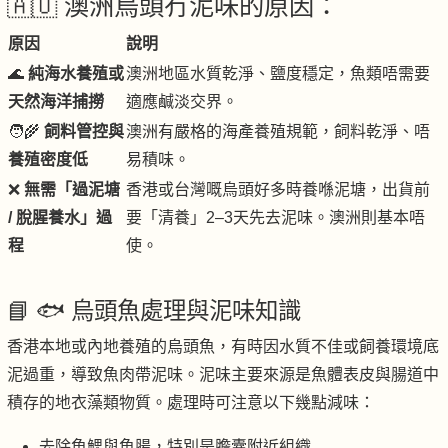
🇦🇺 澳洲烏頭冇泥味的原因：
原因
說明
🌊
純海水養殖或
澳洲地區水質乾淨、鹽度穩定，魚類唔需要
天然海洋捕撈
適應鹹淡交界。
🧑‍🌾
飼料管控與
澳洲有嚴格的海產養殖規範，飼料乾淨、唔
養殖密度低
易積味。
❌
無需「過泥塘
香港或台灣嘅烏頭好多時養喺泥塘，出貨前
/ 脫腥養水」過
要「清養」2–3天先去泥味。澳洲則基本唔
程
使。
📘 🐟 烏頭魚處理與泥味知識
香港本地或內地養殖的烏頭魚，有時因水質不佳或飼養環境底
泥過重，導致魚肉帶泥味。泥味主要來源是魚體表皮與腸道中
積存的地衣藻類物質。處理時可注意以下幾點減味：
去除魚鰓與魚腸，特別是膽囊附近組織