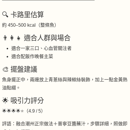
🔍 卡路里估算
約 450–500 kcal（整條魚）
👨‍👩‍👧 適合人群與場合
適合一家三口、心血管關注者
適合配飯作晚餐主菜
🎨 擺盤建議
魚身擺正中，兩邊放上青蔥絲與辣椒絲裝飾，加上一點金黃熱
油點綴。
🌟 吸引力評分
🌟🌟🌟🌟⭐（4.9 / 5）
評語：融合潮州正宗做法＋普寧豆醬蘸汁，步驟詳細，照做即