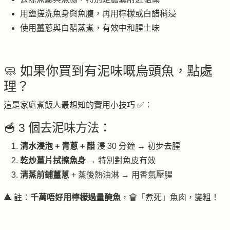
用鹽搓洗魚身與魚腹，再用檸檬或白醋稍浸
使用薑蔥與白醋蒸煮，有效中和腥土味
🧼 如果你買到有泥味嘅烏頭魚，點處
理？
這是家庭煮飯人最想知的實用小技巧 ✅：
🥣 3 個去泥味方法：
清水浸泡 + 青蔥 + 醋
浸 30 分鐘 → 初步去腥
乾炒薑片拭擦魚身
→ 特別對魚皮有效
清蒸前鋪薑蔥
+ 蒸後熱油淋 → 用香氣壓腥
🔺 註：
千萬唔好用檸檬過量醃魚
，會「煮死」魚肉，變粗！