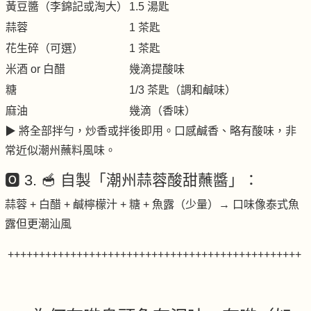
黃豆醬（李錦記或淘大）
1.5 湯匙
蒜蓉
1 茶匙
花生碎（可選）
1 茶匙
米酒 or 白醋
幾滴提酸味
糖
1/3 茶匙（調和鹹味）
麻油
幾滴（香味）
▶ 將全部拌勻，炒香或拌後即用。口感鹹香、略有酸味，非
常近似潮州蘸料風味。
🅾️ 3. 🥣 自製「潮州蒜蓉酸甜蘸醬」：
蒜蓉 + 白醋 + 鹹檸檬汁 + 糖 + 魚露（少量）→ 口味像泰式魚
露但更潮汕風
+++++++++++++++++++++++++++++++++++++++++++++++