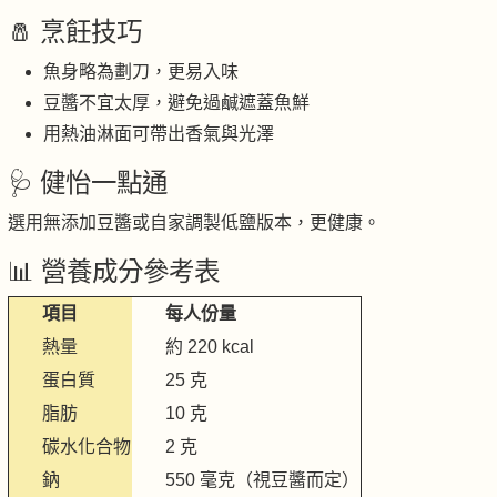
🧂 烹飪技巧
魚身略為劃刀，更易入味
豆醬不宜太厚，避免過鹹遮蓋魚鮮
用熱油淋面可帶出香氣與光澤
🩺 健怡一點通
選用無添加豆醬或自家調製低鹽版本，更健康。
📊 營養成分參考表
項目
每人份量
熱量
約 220 kcal
蛋白質
25 克
脂肪
10 克
碳水化合物
2 克
鈉
550 毫克（視豆醬而定）