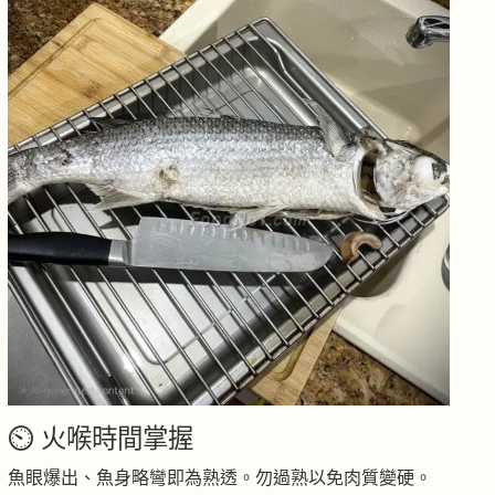
⏲️ 火喉時間掌握
魚眼爆出、魚身略彎即為熟透。勿過熟以免肉質變硬。