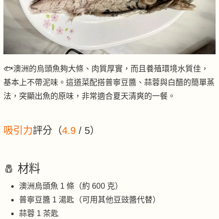
🐟澳洲的烏頭魚夠大條、肉質厚實，而且養殖環境水質佳，
基本上不帶泥味。這道菜配搭普寧豆醬、蒜蓉與白醋的簡單蒸
法，突顯出魚的原味，非常適合夏天清爽的一餐。
吸引力
評分（
4.9
/ 5）
🧂 材料
澳洲烏頭魚 1 條（約 600 克）
普寧豆醬 1 湯匙（可用其他豆豉醬代替）
蒜蓉 1 茶匙