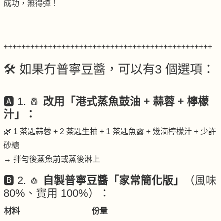
成功，無得彈！
+++++++++++++++++++++++++++++++++++++++++++++++
🛠️ 如果冇普寧豆醬，可以有3 個選項：
🅰️ 1. 🧂
改用「港式蒸魚鼓油 + 蒜蓉 + 檸檬
汁」：
🌿 1 茶匙蒜蓉 + 2 茶匙生抽 + 1 茶匙魚露 + 幾滴檸檬汁 + 少許
砂糖
→ 拌勻後蒸魚前或蒸後淋上
🅱️ 2. 🧄
自製普寧豆醬「家常簡化版」
（風味
80%、實用 100%）：
材料
份量