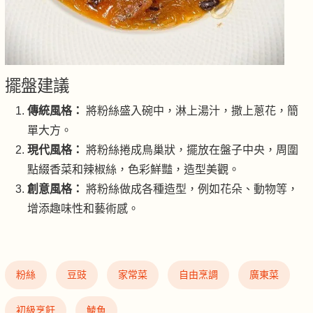
擺盤建議
傳統風格：
將粉絲盛入碗中，淋上湯汁，撒上蔥花，簡
單大方。
現代風格：
將粉絲捲成鳥巢狀，擺放在盤子中央，周圍
點綴香菜和辣椒絲，色彩鮮豔，造型美觀。
創意風格：
將粉絲做成各種造型，例如花朵、動物等，
增添趣味性和藝術感。
粉絲
豆豉
家常菜
自由烹調
廣東菜
初級烹飪
鯪魚