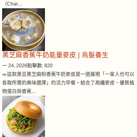
（Char…
黑芝麻香蕉牛奶能量麥皮 | 烏髮養生
一 24, 2026
點擊數: 820
🥗這款黑豆黑芝麻粉香蕉牛奶麥皮是一道展現「一家人也可以
各取所需的美味選擇」的活力早餐。結合了高纖麥皮、優質植
物蛋白與香蕉…