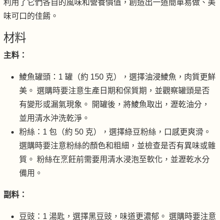
利用了它們各自的風味和營養價值，創造出一道簡單易做、美
味可口的佳餚。
材料
主料：
鯪魚罐頭：1 罐（約 150 克），選擇油浸鯪魚，肉質更鮮
美。 選購時要注意生產日期和保質期，並觀察罐頭是否
有變形或漏氣現象。 開罐後，將鯪魚取出，瀝乾油分，
並用清水沖洗乾淨。
粉絲：1 包（約 50 克），選擇綠豆粉絲，口感更爽滑。
選購時要注意粉絲的顏色和粗細，並檢查是否有異味或雜
質。 粉絲在烹飪前需要用清水浸泡至軟化，並瀝乾水分
備用。
副料：
豆豉：1 湯匙，選擇黑豆豉，味道更濃郁。 選購時要注意