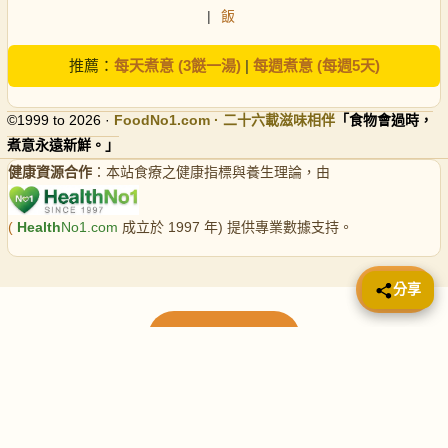
|
飯
推薦：
每天煮意 (3餸一湯)
|
每週煮意 (每週5天)
©1999 to 2026 ·
FoodNo1
.com · 二十六載滋味相伴
「食物會過時，
煮意永遠新鮮。」
健康資源合作
：本站食療之健康指標與養生理論，由
(
Health
No1.com
成立於 1997 年) 提供專業數據支持。
📤 分享
分享
載入更多食譜
請使用下方頁數繼續瀏覽更多食譜