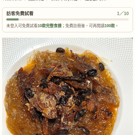
訪客免費試看
1／10
未登入可免費試看
10款完整食譜
；免費註冊後，可再閱讀
100款
。