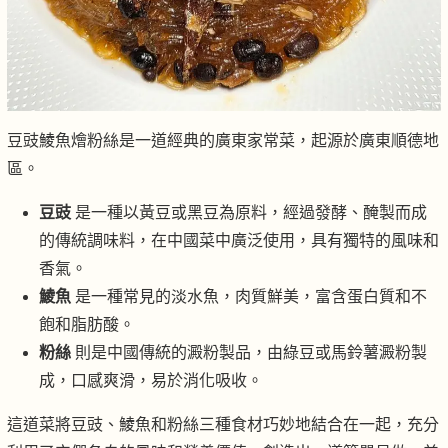
豆豉鯪魚燴粉絲是一道經典的廣東家常菜，起源於廣東順德地
區。
豆豉
是一種以黃豆或黑豆為原料，經過發酵、醃製而成
的傳統調味料，在中國菜中廣泛使用，具有獨特的風味和
香氣。
鯪魚
是一種常見的淡水魚，肉質鮮美，富含蛋白質和不
飽和脂肪酸。
粉絲
則是中國傳統的澱粉製品，由綠豆或馬鈴薯澱粉製
成，口感爽滑，易於消化吸收。
這道菜將豆豉、鯪魚和粉絲三種食材巧妙地結合在一起，充分