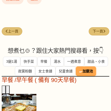
上一篇文章: 豉汁蒸白鱔
下一篇文章
上一頁
下一頁
想煮乜🍲？跟住大家熱門搜尋看，按👇
3餸1湯
快手菜
早餐
湯水
一週煮意
甜品・小食
寂寞粉麵
女士食譜
兒童食譜
🍳
加餸池
早餐 /早午餐 ( 備有 90天早餐)