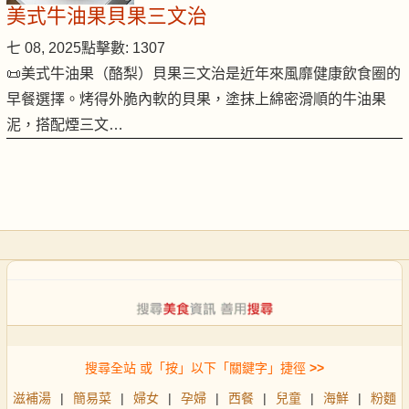
美式牛油果貝果三文治
七 08, 2025
點擊數: 1307
📜美式牛油果（酪梨）貝果三文治是近年來風靡健康飲食圈的
早餐選擇。烤得外脆內軟的貝果，塗抹上綿密滑順的牛油果
泥，搭配煙三文…
搜尋全站 或「按」以下「關鍵字」捷徑
>>
滋補湯
|
簡易菜
|
婦女
|
孕婦
|
西餐
|
兒童
|
海鮮
|
粉麵