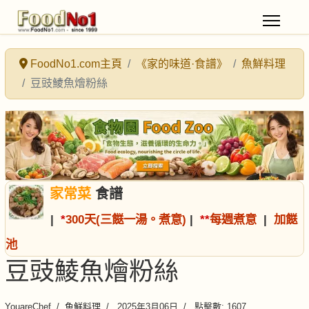
FoodNo1.com主頁
《家的味道·食譜》
魚鮮料理
豆豉鯪魚燴粉絲
家常菜
食譜
|
*
300天(三餸一湯。煮意)
|
*
*
每週煮意
|
加餸
池
豆豉鯪魚燴粉絲
YouareChef
魚鮮料理
2025年3月06日
點擊數: 1607