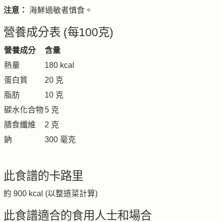
注意：
海鮮過敏者慎食。
營養成分表 (每100克)
營養成分
含量
熱量
180 kcal
蛋白質
20 克
脂肪
10 克
碳水化合物
5 克
膳食纖維
2 克
鈉
300 毫克
此食譜的卡路里
約 900 kcal (以整道菜計算)
此食譜適合的食用人士和場合