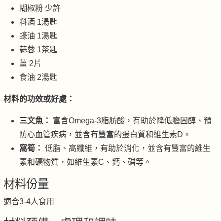
糊椒粉 少許
料酒 1湯匙
蠔油 1湯匙
蒜蓉 1茶匙
薑 2片
食油 2湯匙
材料的功效或好處：
三文魚：
富含Omega-3脂肪酸，有助於降低膽固醇、預
防心血管疾病，並含有豐富的蛋白質和維生素D。
窩筍：
低脂、高纖維，有助於消化，並含有豐富的維生
素和礦物質，如維生素C、鈣、磷等。
材料份量
適合3-4人食用