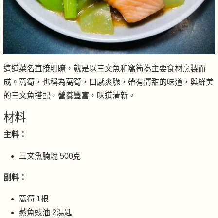
這道菜名直接明瞭，就是以三文魚和窩筍為主要食材烹製而
成。窩筍，也稱為萵筍，口感爽脆，帶有清甜的味道，與鮮美
的三文魚搭配，營養豐富，味道清新。
材料
主料：
三文魚腩塊 500克
副料：
窩筍 1根
蒸魚豉油 2湯匙