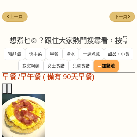
上一篇文章: 香烤鱸魚佐蘸醬
下一篇文章
上一頁
下一頁
想煮乜🍲？跟住大家熱門搜尋看，按👇
3餸1湯
快手菜
早餐
湯水
一週煮意
甜品・小食
寂寞粉麵
女士食譜
兒童食譜
🍳
加餸池
早餐 /早午餐 ( 備有 90天早餐)