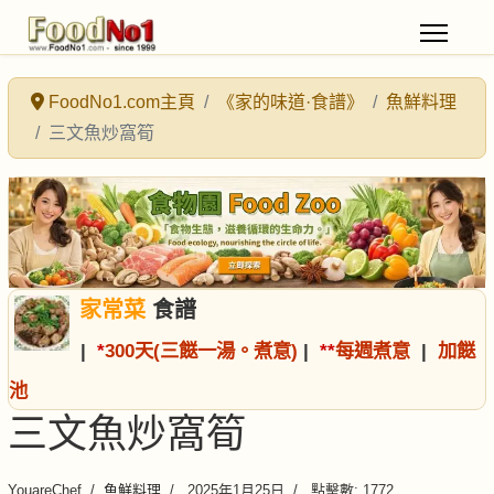
FoodNo1.com主頁
《家的味道·食譜》
魚鮮料理
三文魚炒窩筍
家常菜
食譜
|
*
300天(三餸一湯。煮意)
|
*
*
每週煮意
|
加餸
池
三文魚炒窩筍
YouareChef
魚鮮料理
2025年1月25日
點擊數: 1772