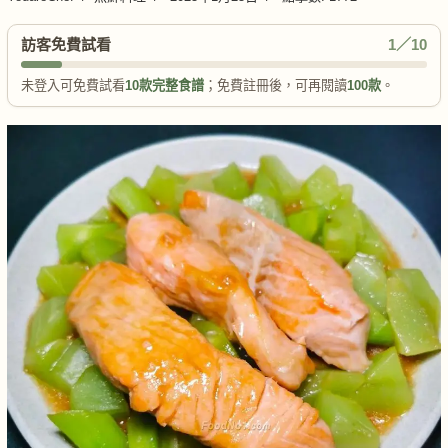
訪客免費試看
1／10
未登入可免費試看
10款完整食譜
；免費註冊後，可再閱讀
100款
。