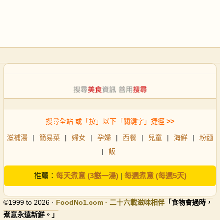
搜尋全站 或「按」以下「關鍵字」捷徑
>>
滋補湯
|
簡易菜
|
婦女
|
孕婦
|
西餐
|
兒童
|
海鮮
|
粉麵
|
飯
推薦：
每天煮意 (3餸一湯)
|
每週煮意 (每週5天)
©1999 to 2026 ·
FoodNo1
.com · 二十六載滋味相伴
「食物會過時，
煮意永遠新鮮。」