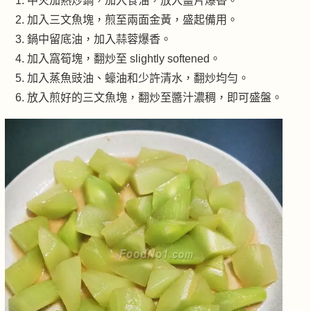
中火加熱炒鍋，加入食油，放入薑片爆香。
加入三文魚塊，煎至兩面金黃，盛起備用。
鍋中留底油，加入蒜蓉爆香。
加入窩筍塊，翻炒至 slightly softened。
加入蒸魚豉油、蠔油和少許清水，翻炒均勻。
放入煎好的三文魚塊，翻炒至醬汁濃稠，即可盛盤。