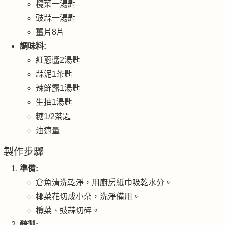
欖菜一湯匙
豉蒜一湯匙
薑片8片
調味料:
紅蔥醬2湯匙
蒜泥1茶匙
辣鮮露1湯匙
生抽1湯匙
糖1/2茶匙
油適量
製作步驟
準備:
倉魚清洗乾淨，用廚房紙巾吸乾水分。
椰菜花切成小朵，洗淨備用。
欖菜、豉蒜切碎。
醃製: