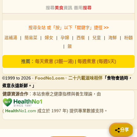
搜尋全站 或「按」以下「關鍵字」捷徑
>>
滋補湯
|
簡易菜
|
婦女
|
孕婦
|
西餐
|
兒童
|
海鮮
|
粉麵
|
飯
推薦：
每天煮意 (3餸一湯)
|
每週煮意 (每週5天)
©1999 to 2026 ·
FoodNo1
.com · 二十六載滋味相伴
「食物會過時，
煮意永遠新鮮。」
健康資源合作
：本站食療之健康指標與養生理論，由
(
Health
No1.com
成立於 1997 年) 提供專業數據支持。
📤 分享
分享