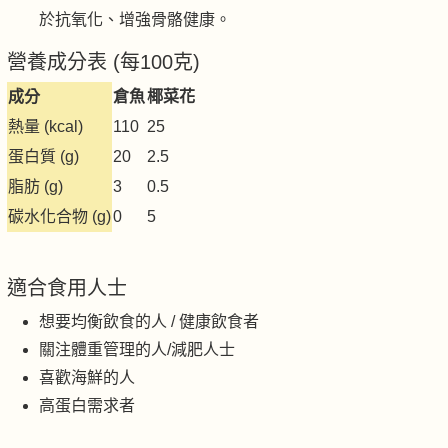
於抗氧化、增強骨骼健康。
營養成分表 (每100克)
成分
倉魚
椰菜花
熱量 (kcal)
110
25
蛋白質 (g)
20
2.5
脂肪 (g)
3
0.5
碳水化合物 (g)
0
5
適合食用人士
想要均衡飲食的人 / 健康飲食者
關注體重管理的人/減肥人士
喜歡海鮮的人
高蛋白需求者