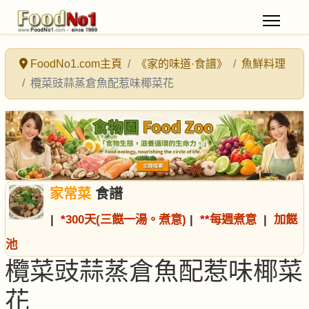
FoodNo1.com主頁
《家的味道·食譜》
魚鮮料理
欖菜豉蒜蒸倉魚配惹味椰菜花
家常菜
食譜
|
*
300天(三餸一湯。煮意)
|
*
*
每週煮意
|
加餸
池
欖菜豉蒜蒸倉魚配惹味椰菜
花