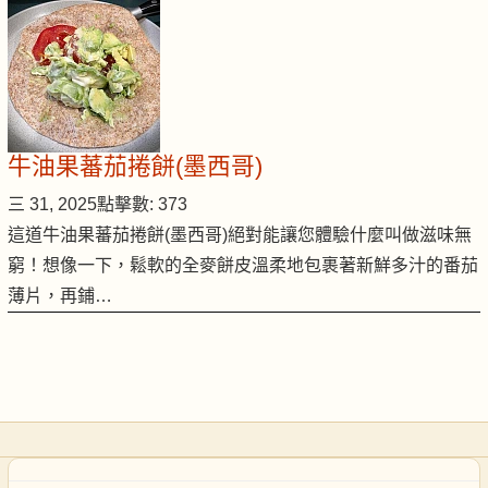
牛油果蕃茄捲餅(墨西哥)
三 31, 2025
點擊數: 373
這道牛油果蕃茄捲餅(墨西哥)絕對能讓您體驗什麼叫做滋味無
窮！想像一下，鬆軟的全麥餅皮溫柔地包裹著新鮮多汁的番茄
薄片，再鋪…