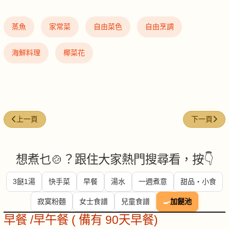
蒸魚
家常菜
自由菜色
自由烹調
海鮮料理
椰菜花
上一篇文章: 蒜香微波三文魚
下一篇文章:
上一頁
下一頁
想煮乜🍲？跟住大家熱門搜尋看，按👇
3餸1湯
快手菜
早餐
湯水
一週煮意
甜品・小食
寂寞粉麵
女士食譜
兒童食譜
🍳
加餸池
早餐 /早午餐 ( 備有 90天早餐)