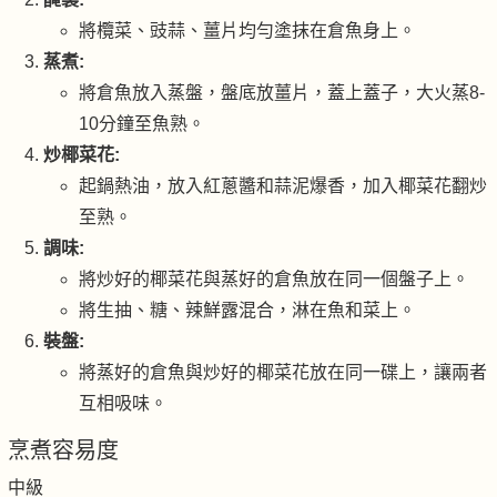
將欖菜、豉蒜、薑片均勻塗抹在倉魚身上。
蒸煮:
將倉魚放入蒸盤，盤底放薑片，蓋上蓋子，大火蒸8-
10分鐘至魚熟。
炒椰菜花:
起鍋熱油，放入紅蔥醬和蒜泥爆香，加入椰菜花翻炒
至熟。
調味:
將炒好的椰菜花與蒸好的倉魚放在同一個盤子上。
將生抽、糖、辣鮮露混合，淋在魚和菜上。
裝
盤
:
將蒸好的倉魚與炒好的椰菜花放在同一碟上，讓兩者
互相吸味。
烹煮容易度
中級