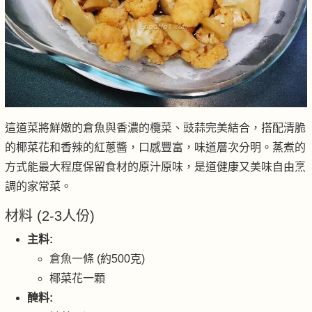
這道菜將鮮嫩的倉魚與香濃的欖菜、豉蒜完美結合，搭配清脆
的椰菜花和香辣的紅蔥醬，口感豐富，味道層次分明。蒸煮的
方式能最大程度保留食材的原汁原味，是道健康又美味自由烹
調的家常菜。
材料 (2-3人份)
主料:
倉魚一條 (約500克)
椰菜花一顆
醃料: