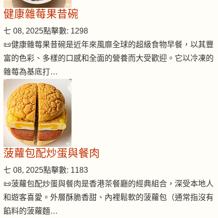
健康雜莓果昔碗
七 08, 2025
點擊數: 1298
📜健康雜莓果昔碗是近年來風靡全球的超級食物早餐，以其豐
富的色彩、多樣的口感和全面的營養而大受歡迎。它以冷凍的
雜莓為基底打…
菠蘿包配炒蛋與餐肉
七 08, 2025
點擊數: 1183
📜菠蘿包配炒蛋與餐肉是香港茶餐廳的經典組合，深受本地人
和遊客喜愛。外層酥脆香甜、內裡鬆軟的菠蘿包（通常指沒有
餡料的菠蘿麵…