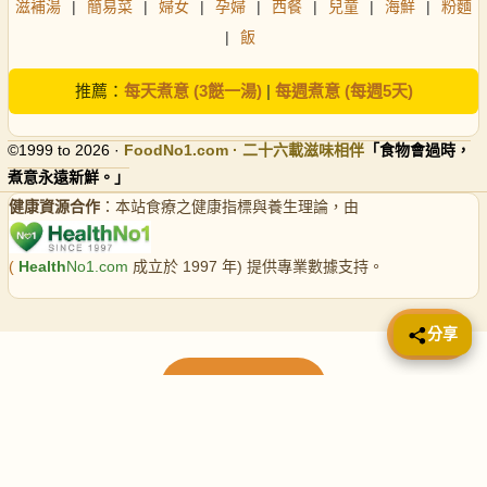
滋補湯
|
簡易菜
|
婦女
|
孕婦
|
西餐
|
兒童
|
海鮮
|
粉麵
|
飯
推薦：
每天煮意 (3餸一湯)
|
每週煮意 (每週5天)
©1999 to 2026 ·
FoodNo1
.com · 二十六載滋味相伴
「食物會過時，
煮意永遠新鮮。」
健康資源合作
：本站食療之健康指標與養生理論，由
(
Health
No1.com
成立於 1997 年) 提供專業數據支持。
📤 分享
分享
載入更多食譜
請使用下方頁數繼續瀏覽更多食譜