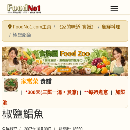
FoodNo1.com主頁
《家的味道·食譜》
魚鮮料理
椒鹽鯧魚
家常菜
食譜
|
*
300天(三餸一湯。煮意)
|
*
*
每週煮意
|
加餸
池
椒鹽鯧魚
魚鮮料理
2007年10月09日
點擊數: 18550