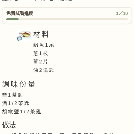
免費試看進度
1／10
材 料
鯧 魚 1 尾
蔥 1 枝
薑 2 片
油 2 湯 匙
調 味 份 量
鹽 1 茶 匙
酒 1 / 2 茶 匙
胡 椒 鹽 1 / 2 茶 匙
做法