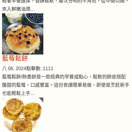
輕奢早餐選擇。香酥鬆軟、層次分明的牛角包，從中間切開，
夾入鮮嫩油潤…
藍莓鬆餅
八 06, 2024
點擊數: 1111
藍莓鬆餅/熱香餅是一款經典的早餐或點心，鬆軟的餅皮搭配
酸甜的藍莓，口感豐富。這份食譜簡單易做，即使是烹飪新手
也能輕鬆上手…