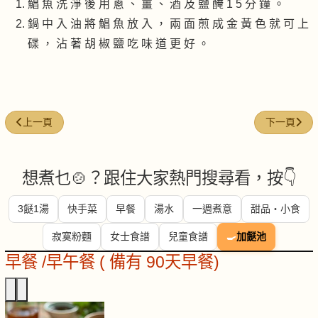
鯧 魚 洗 淨 後 用 蔥 、 薑 、 酒 及 鹽 醃 1 5 分 鐘 。
鍋 中 入 油 將 鯧 魚 放 入 ， 兩 面 煎 成 金 黃 色 就 可 上
碟 ， 沾 著 胡 椒 鹽 吃 味 道 更 好 。
上一篇文章: 鹹檸檬蒸烏頭魚
下一篇文章:
上一頁
下一頁
想煮乜🍲？跟住大家熱門搜尋看，按👇
3餸1湯
快手菜
早餐
湯水
一週煮意
甜品・小食
寂寞粉麵
女士食譜
兒童食譜
🍳
加餸池
早餐 /早午餐 ( 備有 90天早餐)