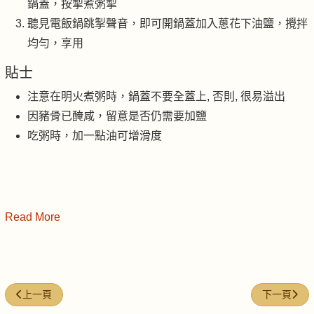
鍋蓋，按掣煮粥掣
聽見電飯鍋跳掣聲音，即可開鍋蓋加入蔥花下油鹽，攪拌
均勻，享用
貼士
注意在明火煮粥時，鍋蓋不要全蓋上, 否則, 很易溢出
因豬骨已醃咸，留意是否仍需要加鹽
吃粥時，加一點油可增滑度
Read More
上一篇文章: 紅豆粥
下一篇文章
上一頁
下一頁