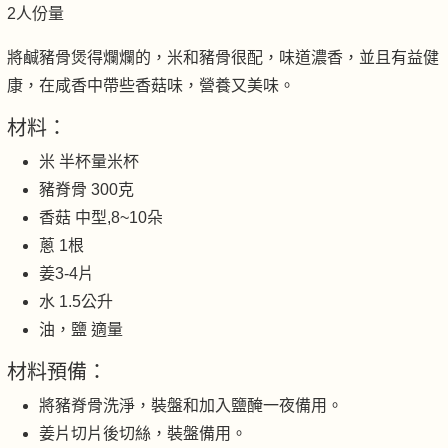
2人份量
將鹹豬骨煲得爛爛的，米和豬骨很配，味道濃香，並且有益健
康，在咸香中帶些香菇味，營養又美味。
材料：
米 半杯量米杯
豬脊骨 300克
香菇 中型,8~10朵
蔥 1根
姜3-4片
水 1.5公升
油，鹽 適量
材料預備：
將豬脊骨洗淨，裝盤和加入鹽醃一夜備用。
姜片切片後切絲，裝盤備用。