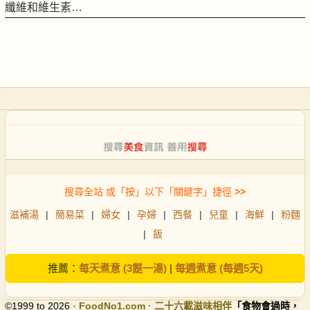
纖維和維生素…
搜尋全站 或「按」以下「關鍵字」捷徑
>>
滋補湯
|
簡易菜
|
婦女
|
孕婦
|
西餐
|
兒童
|
海鮮
|
粉麵
|
飯
推薦：
每天煮意 (3餸一湯)
|
每週煮意 (每週5天)
©1999 to 2026 ·
FoodNo1
.com · 二十六載滋味相伴
「食物會過時，