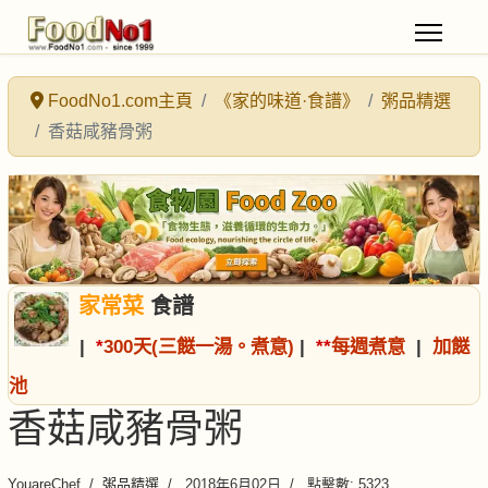
FoodNo1.com主頁
《家的味道·食譜》
粥品精選
香菇咸豬骨粥
家常菜
食譜
|
*
300天(三餸一湯。煮意)
|
*
*
每週煮意
|
加餸
池
香菇咸豬骨粥
YouareChef
粥品精選
2018年6月02日
點擊數: 5323