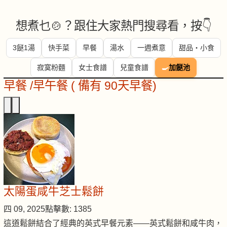
想煮乜🍲？跟住大家熱門搜尋看，按👇
3餸1湯
快手菜
早餐
湯水
一週煮意
甜品・小食
寂寞粉麵
女士食譜
兒童食譜
🍳
加餸池
早餐 /早午餐 ( 備有 90天早餐)
太陽蛋咸牛芝士鬆餅
四 09, 2025
點擊數: 1385
這道鬆餅結合了經典的英式早餐元素——英式鬆餅和咸牛肉，