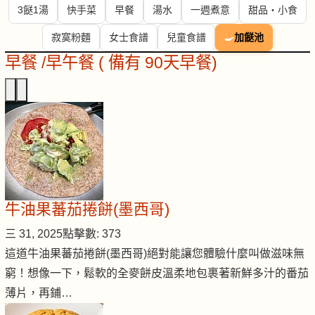
3餸1湯
快手菜
早餐
湯水
一週煮意
甜品・小食
寂寞粉麵
女士食譜
兒童食譜
🍳
加餸池
早餐 /早午餐 ( 備有 90天早餐)
牛油果蕃茄捲餅(墨西哥)
三 31, 2025
點擊數: 373
這道牛油果蕃茄捲餅(墨西哥)絕對能讓您體驗什麼叫做滋味無
窮！想像一下，鬆軟的全麥餅皮溫柔地包裹著新鮮多汁的番茄
薄片，再鋪…