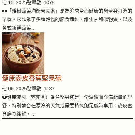
七 10, 2025
點擊數: 1078
📜「雜糧蔬菜均衡營養粥」是為追求全面健康的您量身打造的
早餐。它匯聚了多種穀物的膳食纖維、維生素和礦物質，以及
各式新鮮蔬菜…
健康麥皮香蕉堅果碗
七 06, 2025
點擊數: 1137
📜健康麥皮（燕麥粥）香蕉堅果碗是一份溫暖而充滿能量的早
餐，特別適合在寒冷的天氣或需要持久飽足感時享用。麥皮富
含膳食纖維，…