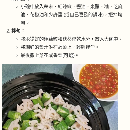
小碗中放入蒜末、紅辣椒、醬油、米醋、糖、芝麻
油、花椒油和少許鹽 (或自己喜歡的調味)，攪拌均
勻。
拌勻：
將汆燙好的蓮藕粒和秋葵瀝乾水分，放入大碗中。
將調好的醬汁淋在蔬菜上，輕輕拌勻。
最後撒上蔥花或香菜(可選)。