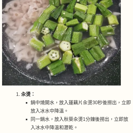
汆燙：
鍋中燒開水，放入蓮藕片汆燙30秒後撈出，立即
放入冰水中降溫。
同一鍋水，放入秋葵汆燙1分鐘後撈出，立即放
入冰水中降溫和瀝乾。