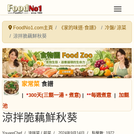
FoodNo1.com主頁
《家的味道·食譜》
冷盤/ 涼菜
涼拌脆藕鮮秋葵
家常菜
食譜
|
*
300天(三餸一湯。煮意)
|
*
*
每週煮意
|
加餸
池
涼拌脆藕鮮秋葵
YouareChef
涼拌菜 / 前菜
2024年9月14日
點擊數: 1972