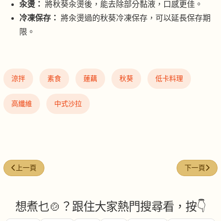
汆燙：
將秋葵汆燙後，能去除部分黏液，口感更佳。
冷凍保存：
將汆燙過的秋葵冷凍保存，可以延長保存期
限。
涼拌
素食
蓮藕
秋葵
低卡料理
高纖維
中式沙拉
上一篇文章: 開胃解膩皮蛋青瓜
下一篇文章:
上一頁
下一頁
想煮乜🍲？跟住大家熱門搜尋看，按👇