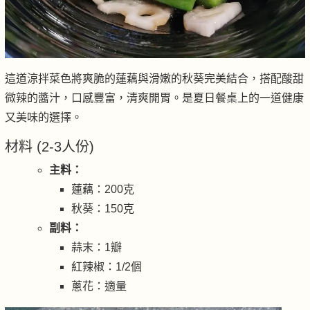
這道涼拌菜色將爽脆的蓮藕與滑嫩的秋葵完美結合，搭配酸甜
微辣的醬汁，口感豐富，清爽開胃。是夏日餐桌上的一道健康
又美味的選擇。
材料 (2-3人份)
主料：
蓮藕：200克
秋葵：150克
副料：
蒜末：1瓣
紅辣椒：1/2個
蔥花：適量