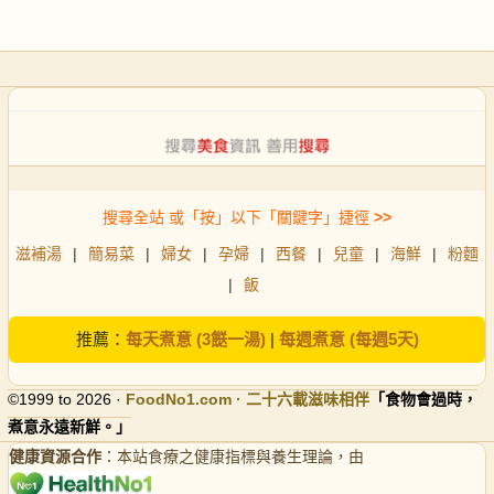
搜尋全站 或「按」以下「關鍵字」捷徑
>>
滋補湯
|
簡易菜
|
婦女
|
孕婦
|
西餐
|
兒童
|
海鮮
|
粉麵
|
飯
推薦：
每天煮意 (3餸一湯)
|
每週煮意 (每週5天)
©1999 to 2026 ·
FoodNo1
.com · 二十六載滋味相伴
「食物會過時，
煮意永遠新鮮。」
健康資源合作
：本站食療之健康指標與養生理論，由