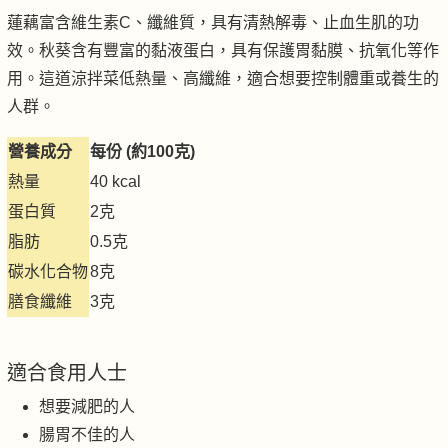
蓮藕富含維生素C、纖維質，具有清熱解毒、止血生肌的功
效。秋葵含有豐富的黏液蛋白，具有保護胃黏膜、抗氧化等作
用。這道涼拌菜低熱量、高纖維，適合想要控制體重或養生的
人群。
營養成分
每份 (約100克)
熱量
40 kcal
蛋白質
2克
脂肪
0.5克
碳水化合物
8克
膳食纖維
3克
適合食用人士
想要減肥的人
腸胃不佳的人