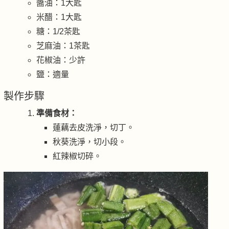
醬油：1大匙
米醋：1大匙
糖：1/2茶匙
芝麻油：1茶匙
花椒油：少許
鹽：適量
製作步驟
準備食材：
蓮藕去皮洗淨，切丁。
秋葵洗淨，切小段。
紅辣椒切碎。