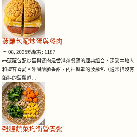
菠蘿包配炒蛋與餐肉
七 08, 2025
點擊數: 1187
📜菠蘿包配炒蛋與餐肉是香港茶餐廳的經典組合，深受本地人
和遊客喜愛。外層酥脆香甜、內裡鬆軟的菠蘿包（通常指沒有
餡料的菠蘿麵…
雜糧蔬菜均衡營養粥