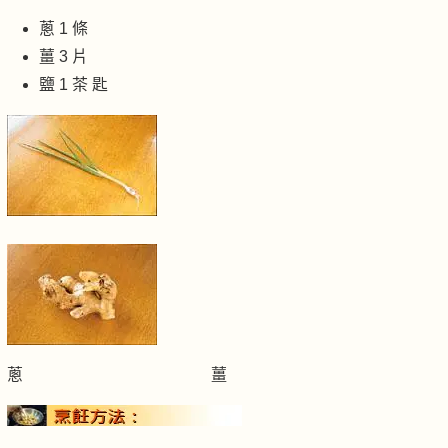
蔥 1 條
薑 3 片
鹽 1 茶 匙
蔥 薑