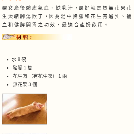
婦 女 產 後 體 虛 氣 血 、 缺 乳 汁 ，最 好 就 是 煲 無 花 果 花
生 煲 豬 腳 湯 飲 了 ，因 為 湯 中 豬 腳 和 花 生 有 通 乳 、 補
血 和 健 脾 開 胃 之 功 效 ， 最 適 合 產 婦 飲 用 。
水 8 碗
豬腳 1 隻
花生肉 （有花生衣） 1 兩
無花果 3 個