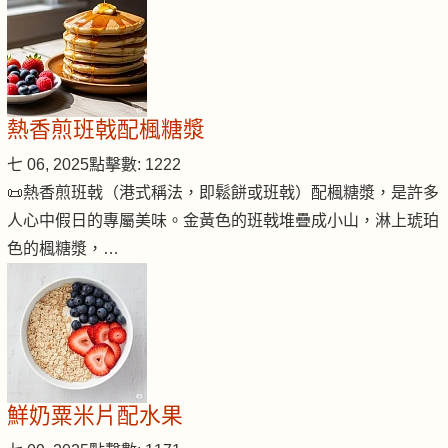
熱香煎班戟配楓糖漿
七 06, 2025
點擊數: 1222
📜熱香煎班戟（港式稱法，即鬆餅或班戟）配楓糖漿，是許多
人心中假日的專屬美味。金黃色的班戟堆疊成小山，淋上琥珀
色的楓糖漿，…
鮮奶粟米片配水果