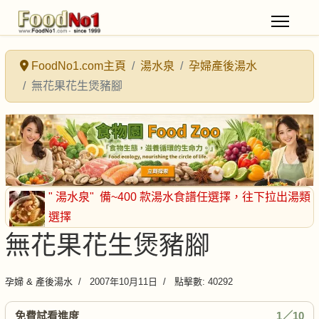
FoodNo1.com主頁
湯水泉
孕婦產後湯水
無花果花生煲豬腳
" 湯水泉"
備~400 款湯水食譜任選擇
，往下拉出湯類
選擇
無花果花生煲豬腳
孕婦 & 產後湯水
2007年10月11日
點擊數: 40292
免費試看進度
1／10