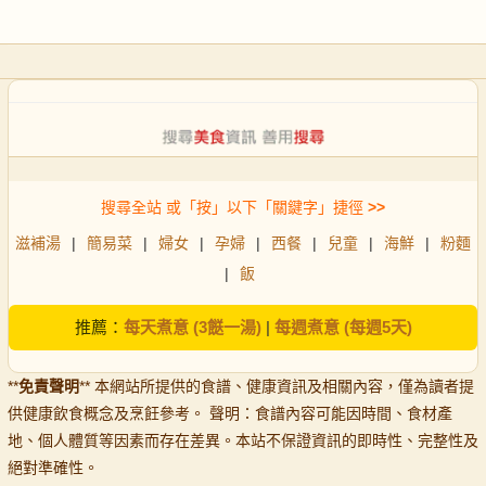
搜尋全站 或「按」以下「關鍵字」捷徑
>>
滋補湯
|
簡易菜
|
婦女
|
孕婦
|
西餐
|
兒童
|
海鮮
|
粉麵
|
飯
推薦：
每天煮意 (3餸一湯)
|
每週煮意 (每週5天)
**
免責聲明
** 本網站所提供的食譜、健康資訊及相關內容，僅為讀者提
供健康飲食概念及烹飪參考。 聲明：食譜內容可能因時間、食材產
地、個人體質等因素而存在差異。本站不保證資訊的即時性、完整性及
絕對準確性。