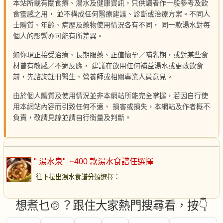
本站所載有關食療、湯水及健康資訊，只供讀者作一般參考及飲
食靈感之用， 並不構成任何醫療建議、診斷或治療方案。不同人
士體質、年齡、病歷及藥物使用情況各有不同， 同一款湯水對每
個人的影響亦可能有所差異。
如你現正接受治療、長期服藥、正值懷孕／哺乳期，或對某些食
材曾有敏感／不適反應， 建議在飲用任何補益湯水或更改飲食
前，先諮詢註冊醫生、營養師或相關專業人員意見。
由於個人體質及使用情況並非本網站所能完全掌握，若因自行使
用本網站內容而引致任何不適、 損害或損失，本網站及作者概不
負責，敬請見諒並請自行衡量及判斷。
" 湯水泉"
~400 款湯水食譜任選擇
往下拉出湯水食譜分類選擇
：
想煮乜🍲？跟住大家熱門搜尋看，按👇