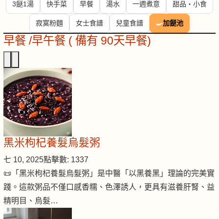
3餸1湯
快手菜
早餐
湯水
一週煮意
甜品・小食
寂寞粉麵
女士食譜
兒童食譜
🍳
加餸池
早餐 /早午餐 ( 備有 90天早餐)
黑米枸杞養髮烏髮粥
七 10, 2025
點擊數: 1337
📜「黑米枸杞養髮烏髮粥」是中醫「以黑養黑」理論的完美實
踐。這款粥品不僅口感香糯、色澤誘人，更具有滋養肝腎、益
精明目、烏髮…