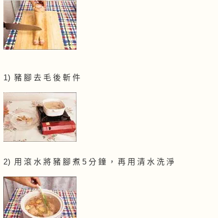
1) 豬 腳 去 毛 後 斬 件
2) 用 滾 水 將 豬 腳 煮 5 分 鐘 ， 再 用 清 水 洗 淨