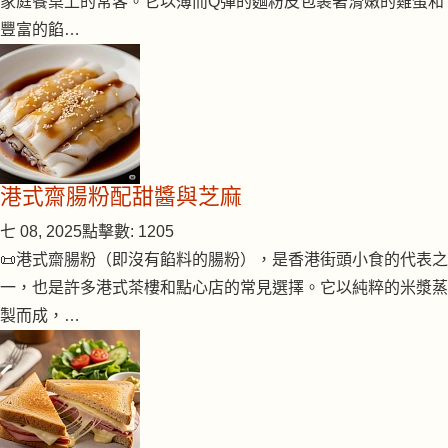
家庭餐桌上的常客。它以薄而Q彈的麵粉皮包裹著滑嫩的雞蛋和
豐富的餡…
港式齋腸粉配甜醬與芝麻
七 08, 2025
點擊數: 1205
📜港式齋腸粉（即沒有餡料的腸粉），是香港街頭小食的代表之
一，也是許多港式茶樓和點心店的常見選擇。它以純粹的米漿蒸
製而成，…