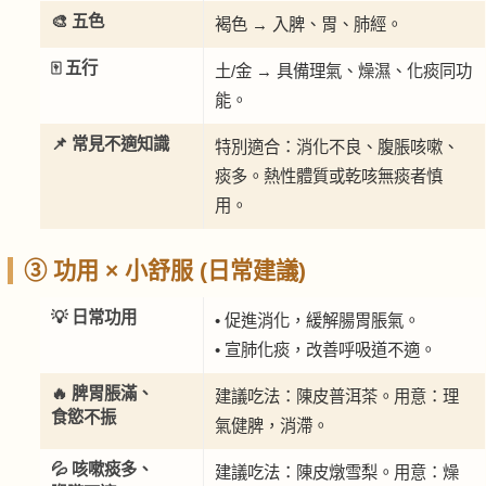
🎨 五色
褐色 → 入脾、胃、肺經。
🀄 五行
土/金 → 具備理氣、燥濕、化痰同功
能。
📌 常見不適知識
特別適合：消化不良、腹脹咳嗽、
痰多。熱性體質或乾咳無痰者慎
用。
③ 功用 × 小舒服 (日常建議)
💡 日常功用
• 促進消化，緩解腸胃脹氣。
• 宣肺化痰，改善呼吸道不適。
🔥 脾胃脹滿、
建議吃法：陳皮普洱茶。用意：理
食慾不振
氣健脾，消滯。
💦 咳嗽痰多、
建議吃法：陳皮燉雪梨。用意：燥