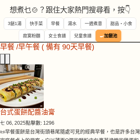
想煮乜🍲？跟住大家熱門搜尋看，按👇
3餸1湯
快手菜
早餐
湯水
一週煮意
甜品・小食
寂寞粉麵
女士食譜
兒童食譜
🍳
加餸池
早餐 /早午餐 ( 備有 90天早餐)
台式蛋餅配醬油膏
七 06, 2025
點擊數: 1296
📜早餐蛋餅是台灣街頭巷尾隨處可見的經典早餐，也是許多台灣