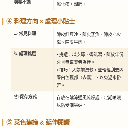
喉嚨不適
濕化痰，潤肺。
④ 料理方向 × 處理小貼士
🍳 常見料理
陳皮紅豆沙、陳皮蒸魚、陳皮老火
湯、陳皮牛肉。
🔪 處理挑選
• 挑選：以皮薄、香氣濃、陳放年份
久且無霉變者為佳。
• 技巧：入饌前浸軟，並輕輕刮去內
層白色瓤部（去囊），以免湯水發
苦。
📦 保存方式
存放在陰涼通風乾燥處，定期晾曬
以防受潮蟲蛀。
⑤ 菜色建議 & 延伸閱讀