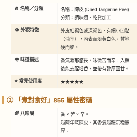
🧂 名稱／分類
名稱：陳皮 (Dried Tangerine Peel)
分類：調味類、乾貨加工
👁️ 外觀特徵
外皮紅褐色或深褐色，有細小凹點
（油室），內表面淡黃白色，質地
硬而脆。
👅 味道描述
香氣濃郁悠長，味微苦而辛，入饌
後能去腥增香，並帶有醇厚回甘。
⭐ 常見使用度
★★★★★
② 「煮對食好」855 屬性密碼
🌈 八味層
香 × 苦 × 辛。
越陳年嘅陳皮，其香氣越趨沉穩醇
厚。