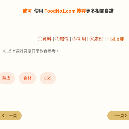
或可
使用
FoodNo1.com 搜尋
更多相關食譜
①資料
|
②屬性
|
③功用
|
④處理
|
↑ 回頂部
※ 以上資料只屬日常飲食參考。
陳皮
食材
855
上一篇文章: 粟米芯 (Corn Cob)
下一篇文章:
上一頁
下一頁