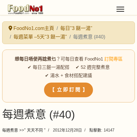
FoodNo1.com主頁
每日"3 餸一湯"
每週菜單 –5天"3 餸一湯"
每週煮意 (#40)
想每日唔使再諗煮乜
？可每日查看 FoodNo1
訂閱專區
✔ 每日三餸一湯配搭 ✔ 52 週完整煮意
✔ 湯水 + 食材搭配建議
【 立 即 訂 閱 】
每週煮意 (#40)
每週煮意 >>" 天天不同 "
2012年12月28日
點擊數: 14147