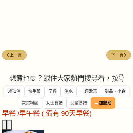
上一篇文章: 每週煮意 (#41)
下一篇文章: 
上一頁
下一頁
想煮乜🍲？跟住大家熱門搜尋看，按👇
3餸1湯
快手菜
早餐
湯水
一週煮意
甜品・小食
寂寞粉麵
女士食譜
兒童食譜
🍳
加餸池
早餐 /早午餐 ( 備有 90天早餐)