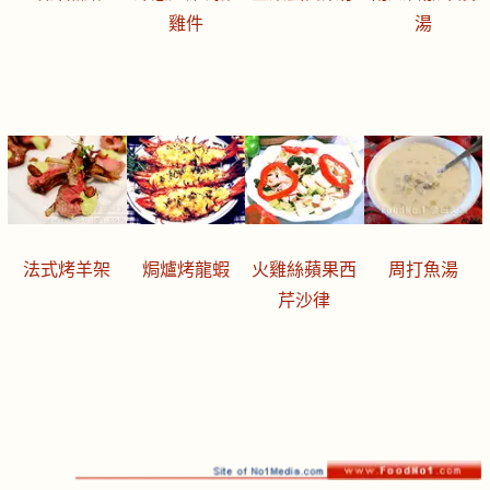
雞件
湯
法式烤羊架
焗爐烤龍蝦
火雞絲蘋果西
周打魚湯
芹沙律