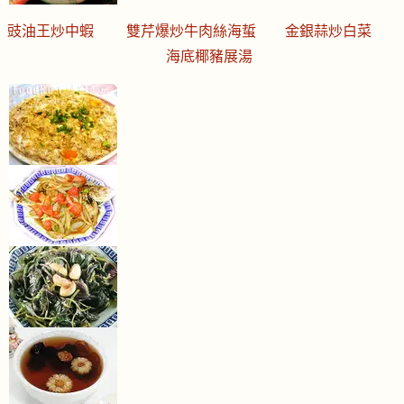
豉油王炒中蝦
雙芹爆炒牛肉絲海蜇
金銀蒜炒白菜
海底椰豬展湯