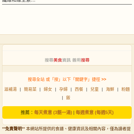
搜尋全站 或「按」以下「關鍵字」捷徑
>>
滋補湯
|
簡易菜
|
婦女
|
孕婦
|
西餐
|
兒童
|
海鮮
|
粉麵
|
飯
推薦：
每天煮意 (3餸一湯)
|
每週煮意 (每週5天)
**
免責聲明
** 本網站所提供的食譜、健康資訊及相關內容，僅為讀者提