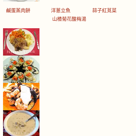
鹹蛋蒸肉餅
洋蔥立魚
蒜子紅莧菜
山楂菊花酸梅湯