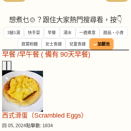
想煮乜🍲？跟住大家熱門搜尋看，按👇
3餸1湯
快手菜
早餐
湯水
一週煮意
甜品・小食
寂寞粉麵
女士食譜
兒童食譜
🍳
加餸池
早餐 /早午餐 ( 備有 90天早餐)
西式滑蛋（Scrambled Eggs）
四 05, 2024
點擊數: 1834