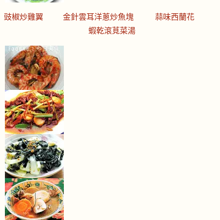
豉椒炒雞翼
金針雲耳洋蔥炒魚塊
蒜味西蘭花
蝦乾滾莧菜湯