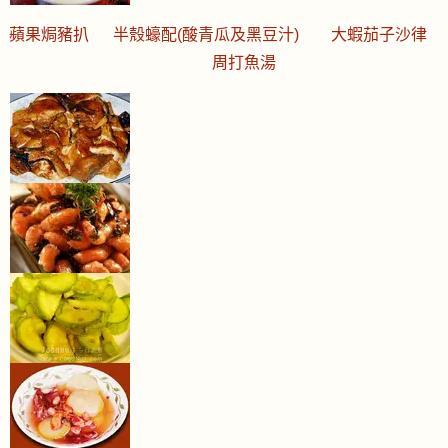
蘋果焗豬扒
半殼蠔配(酸青瓜及黑豆汁)
大蝦茄子沙律
周打魚湯