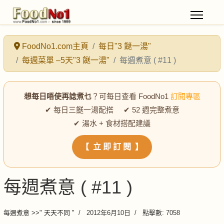
FoodNo1.com主頁
每日"3 餸一湯"
每週菜單 –5天"3 餸一湯"
每週煮意 ( #11 )
想每日唔使再諗煮乜
？可每日查看 FoodNo1
訂閱專區
✔ 每日三餸一湯配搭 ✔ 52 週完整煮意
✔ 湯水 + 食材搭配建議
【 立 即 訂 閱 】
每週煮意 ( #11 )
每週煮意 >>" 天天不同 "
2012年6月10日
點擊數: 7058