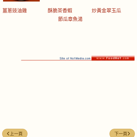
薑蔥豉油雞
酥脆茶香蝦
炒黃金翠玉瓜
節瓜章魚湯
上一篇文章: 每週煮意 (#8 )
下一篇文章: 
上一頁
下一頁