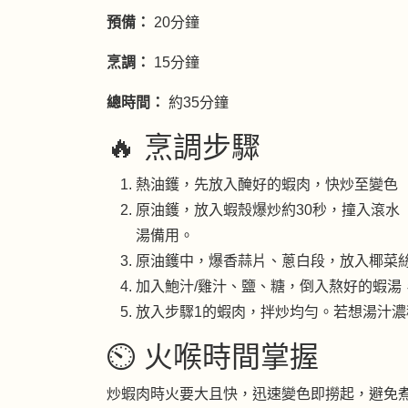
預備：
20分鐘
烹調：
15分鐘
總時間：
約35分鐘
🔥 烹調步驟
熱油鑊，先放入醃好的蝦肉，快炒至變色（
原油鑊，放入蝦殼爆炒約30秒，撞入滾水
湯備用。
原油鑊中，爆香蒜片、蔥白段，放入椰菜
加入鮑汁/雞汁、鹽、糖，倒入熬好的蝦湯
放入步驟1的蝦肉，拌炒均勻。若想湯汁
⏲️ 火喉時間掌握
炒蝦肉時火要大且快，迅速變色即撈起，避免