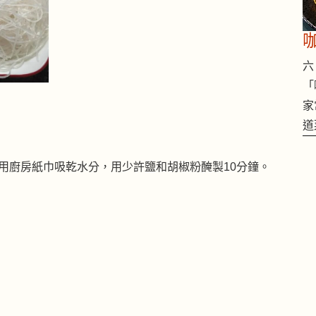
六 
「
家
道
肉用廚房紙巾吸乾水分，用少許鹽和胡椒粉醃製10分鐘。