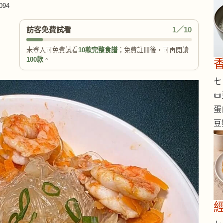
094
訪客免費試看
1／10
未登入可免費試看
10款完整食譜
；免費註冊後，可再閱讀
100款
。
七 

蛋
豆