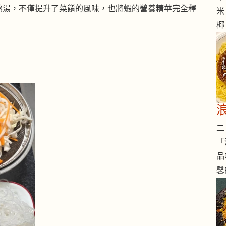
熬湯，不僅提升了菜餚的風味，也將蝦的營養精華完全釋
米
椰
二 
「
品
馨