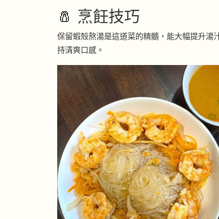
🧂 烹飪技巧
保留蝦殼熬湯是這道菜的精髓，能大幅提升湯
持清爽口感。