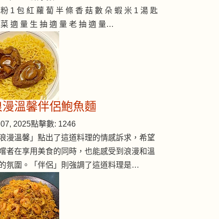
 粉 1 包 紅 蘿 蔔 半 條 香 菇 數 朵 蝦 米 1 湯 匙
 菜 適 量 生 抽 適 量 老 抽 適 量…
浪漫溫馨伴侶鮑魚麵
07, 2025
點擊數: 1246
浪漫溫馨」點出了這道料理的情感訴求，希望
嚐者在享用美食的同時，也能感受到浪漫和溫
的氛圍。「伴侶」則強調了這道料理是…