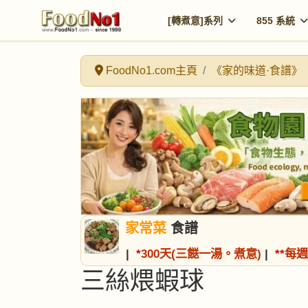
[轉煮意]系列
855 系統
FoodNo1.com主頁
《家的味道·食譜》
家常菜
食譜
|
*
300天(三餸一湯。煮意)
|
*
*
每週
三絲煨蝦球