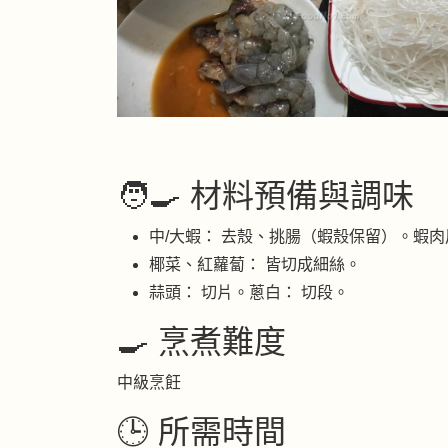
🧑‍🍳 材料預備與調味
中/大蝦： 去殼、挑腸（蝦殼保留）。蝦
椰菜、紅蘿蔔： 皆切成細絲。
蒜頭： 切片。蔥白： 切段。
🍳 烹煮難度
中級烹飪
🕒 所需時間