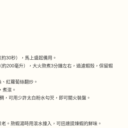
約30秒），馬上盛起備用。
（約200毫升），大火熬煮3分鐘左右，過濾蝦殼，保留蝦
絲、紅蘿蔔絲翻炒。
，煮滾。
濃稠，可用少許太白粉水勾芡，即可關火裝盤。
煮老。熬蝦湯時用滾水撞入，可迅速提煉蝦的鮮味。