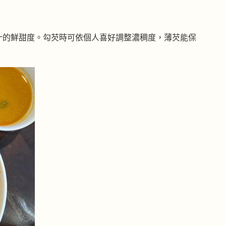
汁的鮮甜度。勾芡時可依個人喜好調整濃稠度，薄芡能保