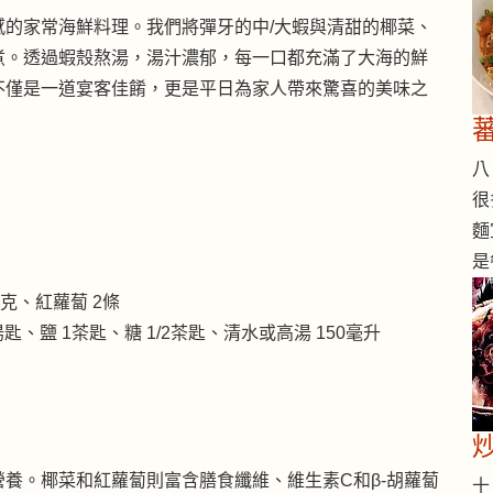
感的家常海鮮料理。我們將彈牙的中/大蝦與清甜的椰菜、
煮。透過蝦殼熬湯，湯汁濃郁，每一口都充滿了大海的鮮
不僅是一道宴客佳餚，更是平日為家人帶來驚喜的美味之
八 
很
麵
是
00克、紅蘿蔔 2條
湯匙、鹽 1茶匙、糖 1/2茶匙、清水或高湯 150毫升
養。椰菜和紅蘿蔔則富含膳食纖維、維生素C和β-胡蘿蔔
十 