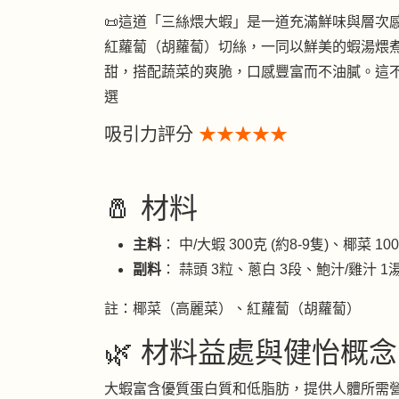
📜這道「三絲煨大蝦」是一道充滿鮮味與層次
紅蘿蔔（胡蘿蔔）切絲，一同以鮮美的蝦湯煨
甜，搭配蔬菜的爽脆，口感豐富而不油膩。這
選
吸引力評分
★★★★★
🧂 材料
主料
： 中/大蝦 300克 (約8-9隻)、椰菜 1
副料
： 蒜頭 3粒、蔥白 3段、鮑汁/雞汁 1
註：椰菜（高麗菜）、紅蘿蔔（胡蘿蔔）
🌿 材料益處與健怡概念
大蝦富含優質蛋白質和低脂肪，提供人體所需營