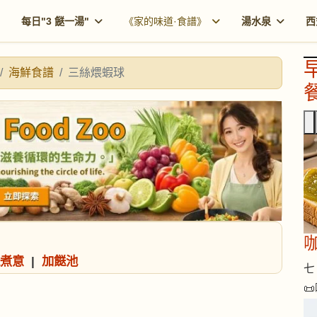
每日"3 餸一湯"
《家的味道·食譜》
湯水泉
西
海鮮食譜
三絲煨蝦球
餐
咖
煮意
|
加餸池
七 
