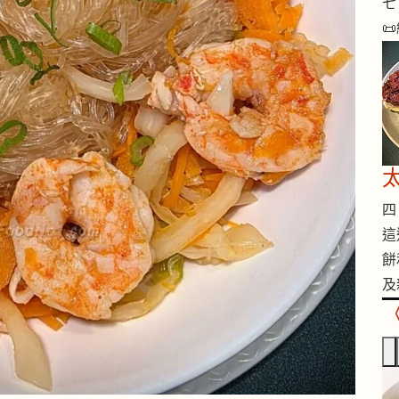
七 
📜
四 
這
餅
及