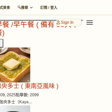
式美食
🔍搜尋
訂閱 / 登入
Sign In
早餐 /早午餐 ( 備有 90天早
)
央多士 ( 東南亞風味 )
09, 2025
點擊數: 2099
咖央多士（Kaya…