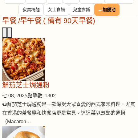
寂寞粉麵
女士食譜
兒童食譜
🍳
加餸池
早餐 /早午餐 ( 備有 90天早餐)
鮮茄芝士焗通粉
七 08, 2025
點擊數: 1302
📜鮮茄芝士焗通粉是一款深受大眾喜愛的西式家常料理，尤其
在香港的茶餐廳和快餐店更是常見。這道菜以煮熟的通粉
（Macaron…