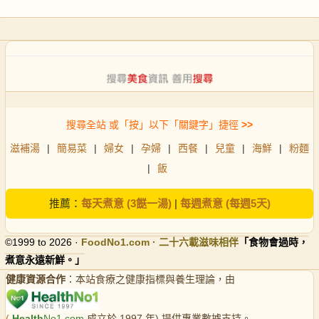
搜尋全站 或「按」以下「關鍵字」捷徑
>>
滋補湯
|
簡易菜
|
婦女
|
孕婦
|
西餐
|
兒童
|
海鮮
|
粉麵
|
飯
推薦：
每天煮意 (3餸一湯)
|
每週煮意 (每週5天)
©1999 to 2026 ·
FoodNo1
.com · 二十六載滋味相伴
「食物會過時，
煮意永遠新鮮。」
健康資源合作
：本站食療之健康指標與養生理論，由
(
Health
No1.com
成立於 1997 年) 提供專業數據支持。