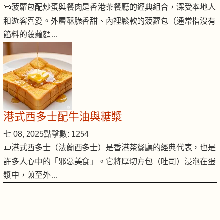
📜菠蘿包配炒蛋與餐肉是香港茶餐廳的經典組合，深受本地人
和遊客喜愛。外層酥脆香甜、內裡鬆軟的菠蘿包（通常指沒有
餡料的菠蘿麵…
港式西多士配牛油與糖漿
七 08, 2025
點擊數: 1254
📜港式西多士（法蘭西多士）是香港茶餐廳的經典代表，也是
許多人心中的「邪惡美食」。它將厚切方包（吐司）浸泡在蛋
漿中，煎至外…