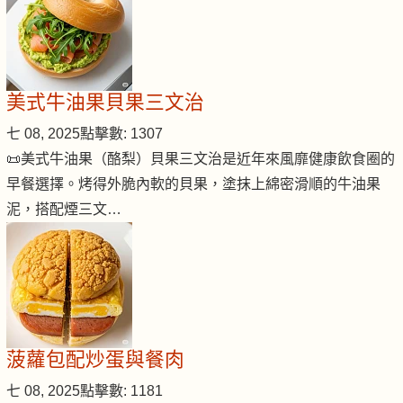
美式牛油果貝果三文治
七 08, 2025
點擊數: 1307
📜美式牛油果（酪梨）貝果三文治是近年來風靡健康飲食圈的
早餐選擇。烤得外脆內軟的貝果，塗抹上綿密滑順的牛油果
泥，搭配煙三文…
菠蘿包配炒蛋與餐肉
七 08, 2025
點擊數: 1181