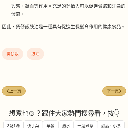
興奮、凝血等作用。充足的鈣攝入可以促進骨骼和牙齒的
發育。
因此，煲仔飯豉油是一種具有促進生長髮育作用的健康食品。
煲仔飯
豉油
上一篇文章: 滑雞煲仔飯 (+煲仔飯特輯)
下一篇文章
上一頁
下一頁
想煮乜🍲？跟住大家熱門搜尋看，按👇
3餸1湯
快手菜
早餐
湯水
一週煮意
甜品・小食