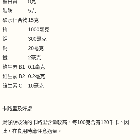
蛋白質
8克
脂肪
5克
碳水化合物
15克
鈉
1000毫克
鉀
300毫克
鈣
20毫克
鐵
2毫克
維生素 B1
0.1毫克
維生素 B2
0.2毫克
維生素 C
10毫克
卡路里及好處
煲仔飯豉油的卡路里含量較高，每100克含有120千卡。因
此，在食用時應注意適量。