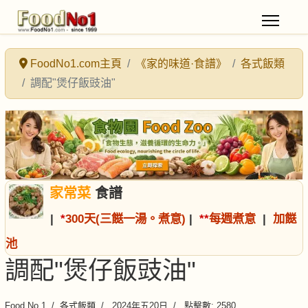
FoodNo1.com主頁
《家的味道·食譜》
各式飯類
調配"煲仔飯豉油"
家常菜
食譜
|
*
300天(三餸一湯。煮意)
|
*
*
每週煮意
|
加餸
池
調配"煲仔飯豉油"
Food No.1
各式飯類
2024年五20日
點擊數: 2580