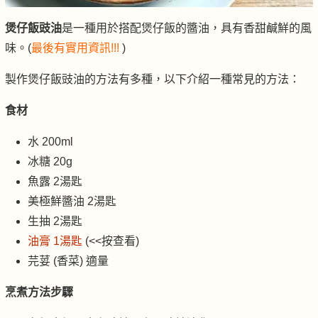
煲仔飯豉油
是一種用於搭配煲仔飯的醬油，具有香甜鹹鮮的風
味。(
最後有實用資訊!!!
)
製作煲仔飯豉油的方法有多種，以下介紹一種常見的方法：
食材
水 200ml
冰糖 20g
魚露 2湯匙
美極鮮醬油 2湯匙
生抽 2湯匙
油膏 1湯匙
(<<按查看)
芫荽 (香菜) 適量
烹煮方法步驟