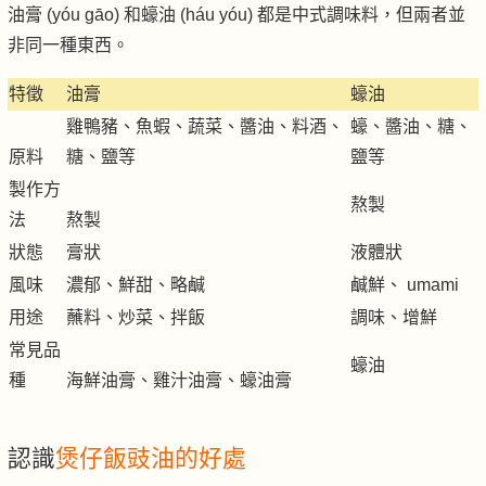
油膏 (yóu gāo) 和蠔油 (háu yóu) 都是中式調味料，但兩者並
非同一種東西。
特徵
油膏
蠔油
雞鴨豬、魚蝦、蔬菜、醬油、料酒、
蠔、醬油、糖、
原料
糖、鹽等
鹽等
製作方
熬製
法
熬製
狀態
膏狀
液體狀
風味
濃郁、鮮甜、略鹹
鹹鮮、 umami
用途
蘸料、炒菜、拌飯
調味、增鮮
常見品
蠔油
種
海鮮油膏、雞汁油膏、蠔油膏
認識
煲仔飯豉油的好處