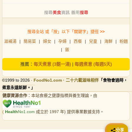
搜尋全站 或「按」以下「關鍵字」捷徑
>>
滋補湯
|
簡易菜
|
婦女
|
孕婦
|
西餐
|
兒童
|
海鮮
|
粉麵
|
飯
推薦：
每天煮意 (3餸一湯)
|
每週煮意 (每週5天)
©1999 to 2026 ·
FoodNo1
.com · 二十六載滋味相伴
「食物會過時，
煮意永遠新鮮。」
健康資源合作
：本站食療之健康指標與養生理論，由
(
Health
No1.com
成立於 1997 年) 提供專業數據支持。
📤 分享
分享