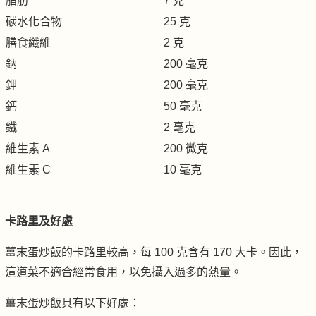
脂肪
7 克
碳水化合物
25 克
膳食纖維
2 克
鈉
200 毫克
鉀
200 毫克
鈣
50 毫克
鐵
2 毫克
維生素 A
200 微克
維生素 C
10 毫克
卡路里及好處
薑末蛋炒飯的卡路里較高，每 100 克含有 170 大卡。因此，
這道菜不適合經常食用，以免攝入過多的熱量。
薑末蛋炒飯具有以下好處：