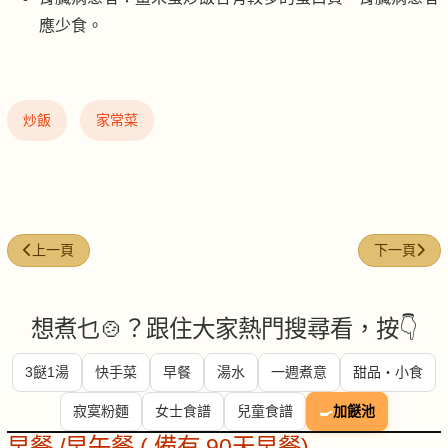
應少食。
炒飯
家常菜
上一篇文章: 四季豆肉粒炒飯
下一篇文章:
上一頁
下一頁
想煮乜🍲？跟住大家熱門搜尋看，按👇
3餸1湯
快手菜
早餐
湯水
一週煮意
甜品・小食
寂寞粉麵
女士食譜
兒童食譜
🍳
加餸池
早餐 /早午餐 ( 備有 90天早餐)