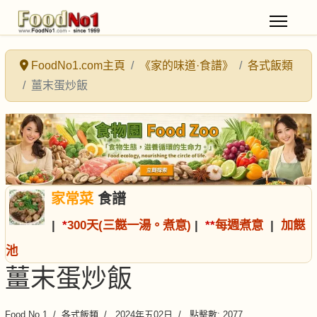
FoodNo1.com主頁
《家的味道·食譜》
各式飯類
薑末蛋炒飯
家常菜
食譜
|
*
300天(三餸一湯。煮意)
|
*
*
每週煮意
|
加餸
池
薑末蛋炒飯
Food No.1
各式飯類
2024年五02日
點擊數: 2077