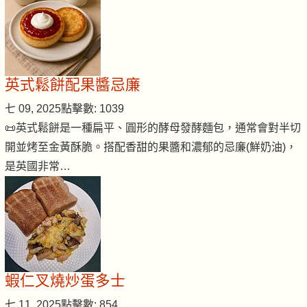
英式鬆餅配果醬忌廉
七 09, 2025
點擊數: 1039
📜英式鬆餅是一種扁平、圓形的酵母發酵麵包，通常會對半切
開並烤至金黃酥脆。搭配香甜的果醬和濃郁的忌廉(鮮奶油)，
是英國非常…
蝦仁叉燒炒蛋多士
七 11, 2025
點擊數: 854