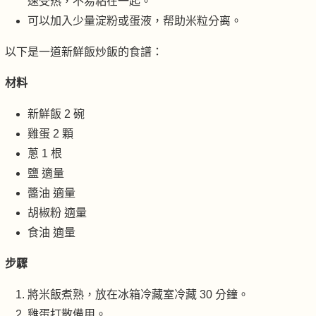
速受热，不易粘在一起。
可以加入少量淀粉或蛋液，帮助米粒分离。
以下是一道新鮮飯炒飯的食譜：
材料
新鮮飯 2 碗
雞蛋 2 顆
蔥 1 根
鹽 適量
醬油 適量
胡椒粉 適量
食油 適量
步驟
將米飯煮熟，放在冰箱冷藏室冷藏 30 分鐘。
雞蛋打散備用。