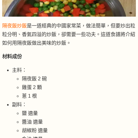
隔夜飯炒飯
是一道經典的中國家常菜，做法簡單，但要炒出粒
粒分明、香氣四溢的炒飯，卻需要一些功夫。這道食譜將介紹
如何用隔夜飯做出美味的炒飯。
材料成份
主料：
隔夜飯 2 碗
雞蛋 2 顆
蔥 1 根
副料：
鹽 適量
醬油 適量
胡椒粉 適量