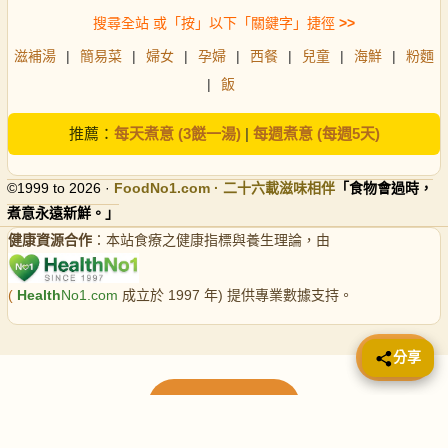
搜尋全站 或「按」以下「關鍵字」捷徑
>>
滋補湯
|
簡易菜
|
婦女
|
孕婦
|
西餐
|
兒童
|
海鮮
|
粉麵
|
飯
推薦：
每天煮意 (3餸一湯)
|
每週煮意 (每週5天)
©1999 to 2026 ·
FoodNo1
.com · 二十六載滋味相伴
「食物會過時，
煮意永遠新鮮。」
健康資源合作
：本站食療之健康指標與養生理論，由
(
Health
No1.com
成立於 1997 年) 提供專業數據支持。
📤 分享
分享
載入更多食譜