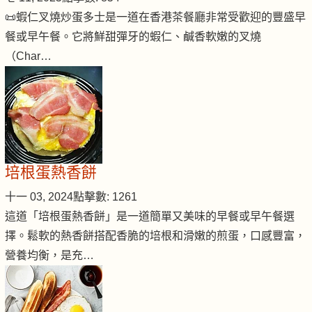
📜蝦仁叉燒炒蛋多士是一道在香港茶餐廳非常受歡迎的豐盛早
餐或早午餐。它將鮮甜彈牙的蝦仁、鹹香軟嫩的叉燒
（Char…
培根蛋熱香餅
十一 03, 2024
點擊數: 1261
這道「培根蛋熱香餅」是一道簡單又美味的早餐或早午餐選
擇。鬆軟的熱香餅搭配香脆的培根和滑嫩的煎蛋，口感豐富，
營養均衡，是充…