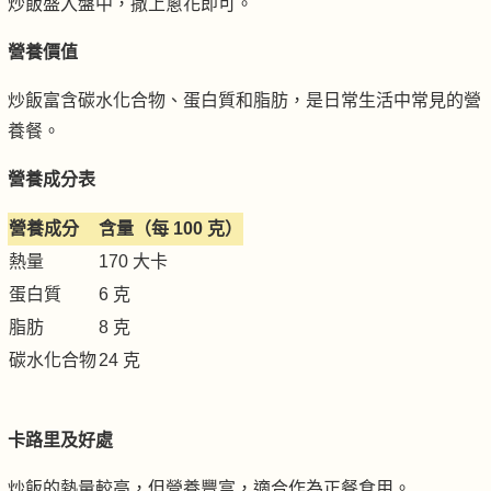
炒飯盛入盤中，撒上蔥花即可。
營養價值
炒飯富含碳水化合物、蛋白質和脂肪，是日常生活中常見的營
養餐。
營養成分表
營養成分
含量（每 100 克）
熱量
170 大卡
蛋白質
6 克
脂肪
8 克
碳水化合物
24 克
卡路里及好處
炒飯的熱量較高，但營養豐富，適合作為正餐食用。