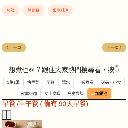
炒飯
簡易餐
家中料理
上一篇文章: 禦寒生炒糯米飯
下一篇文章
上一頁
下一頁
想煮乜🍲？跟住大家熱門搜尋看，按👇
3餸1湯
快手菜
早餐
湯水
一週煮意
甜品・小食
寂寞粉麵
女士食譜
兒童食譜
🍳
加餸池
早餐 /早午餐 ( 備有 90天早餐)