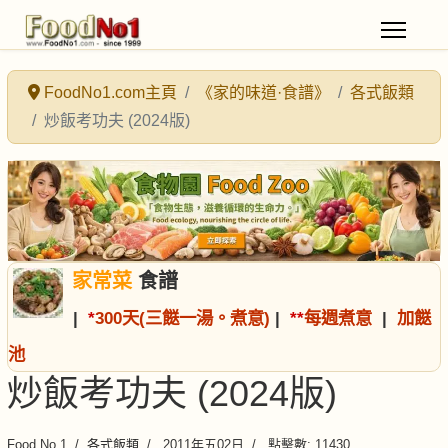
FoodNo1.com主頁
《家的味道·食譜》
各式飯類
炒飯考功夫 (2024版)
家常菜
食譜
|
*
300天(三餸一湯。煮意)
|
*
*
每週煮意
|
加餸
池
炒飯考功夫 (2024版)
Food No.1
各式飯類
2011年五02日
點擊數: 11430