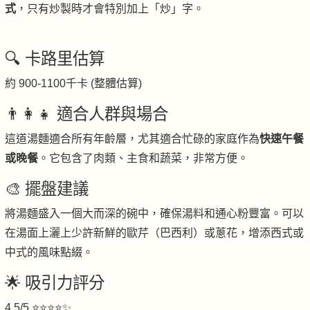
式
，只有炒製時才會特別加上「炒」字。
🔍 卡路里估算
約 900-1100千卡 (整體估算)
👨‍👩‍👧 適合人群與場合
這道湯麵適合所有年齡層，尤其適合忙碌的家庭作為
快速午餐
或晚餐
。它包含了肉類、主食和蔬菜，非常方便。
🎨 擺盤建議
將湯麵盛入一個大而深的碗中，確保湯料和通心粉豐富。可以
在湯面上灑上少許新鮮的歐芹（巴西利）或蔥花，增添西式或
中式的風味點綴。
🌟 吸引力評分
4.5/5 ⭐⭐⭐⭐✨