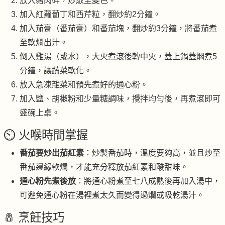
放入豬肉碎，炒散至變色。
加入紅蘿蔔丁和西芹粒，翻炒約2分鐘。
加入茄膏（番茄膏）和番茄塊，翻炒約3分鐘，將番茄煮
至軟爛出汁。
倒入雞湯（或水），大火煮滾後轉中火，蓋上鍋蓋燜煮5
分鐘，讓蔬菜軟化。
放入急凍雜菜和預先煮好的通心粉。
加入鹽、胡椒粉和少量糖調味，攪拌均勻後，再煮滾即可
盛碗上桌。
⏲️ 火喉時間掌握
番茄要炒出茄紅素
：炒製番茄時，溫度要夠高，並且炒至
番茄邊緣軟爛，才能充分釋放茄紅素和酸甜味。
通心粉先煮後放
：將通心粉煮至七八成熟後再加入湯中，
可避免通心粉在湯裡煮太久而變得過爛或吸乾湯汁。
🧂 烹飪技巧