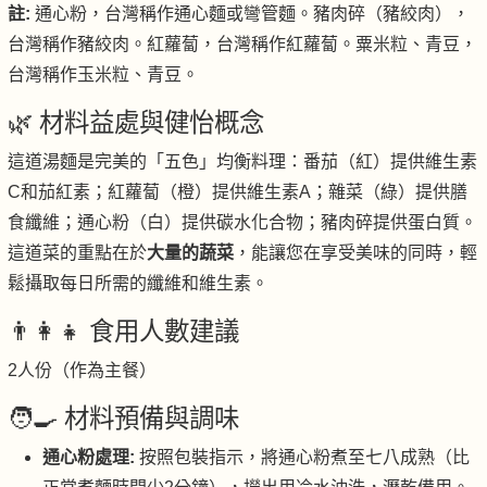
註:
通心粉，台灣稱作通心麵或彎管麵。豬肉碎（豬絞肉），
台灣稱作豬絞肉。紅蘿蔔，台灣稱作紅蘿蔔。粟米粒、青豆，
台灣稱作玉米粒、青豆。
🌿 材料益處與健怡概念
這道湯麵是完美的「五色」均衡料理：番茄（紅）提供維生素
C和茄紅素；紅蘿蔔（橙）提供維生素A；雜菜（綠）提供膳
食纖維；通心粉（白）提供碳水化合物；豬肉碎提供蛋白質。
這道菜的重點在於
大量的蔬菜
，能讓您在享受美味的同時，輕
鬆攝取每日所需的纖維和維生素。
👨‍👩‍👧 食用人數建議
2人份（作為主餐）
🧑‍🍳 材料預備與調味
通心粉處理:
按照包裝指示，將通心粉煮至七八成熟（比