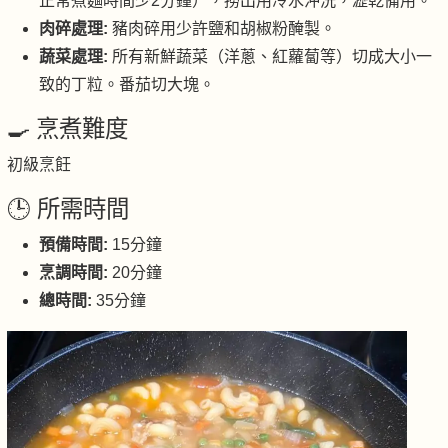
正常煮麵時間少2分鐘），撈出用冷水沖洗，瀝乾備用。
肉碎處理:
豬肉碎用少許鹽和胡椒粉醃製。
蔬菜處理:
所有新鮮蔬菜（洋蔥、紅蘿蔔等）切成大小一
致的丁粒。番茄切大塊。
🍳 烹煮難度
初級烹飪
🕒 所需時間
預備時間:
15分鐘
烹調時間:
20分鐘
總時間:
35分鐘