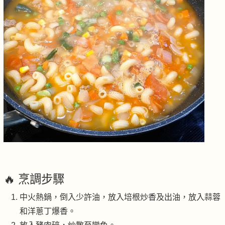
🔥 烹調步驟
中火熱鍋，倒入少許油，放入培根炒香及出油，放入蒜蓉
和洋蔥丁爆香。