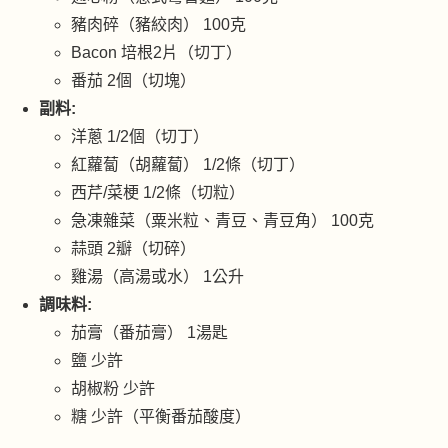
豬肉碎（豬絞肉） 100克
Bacon 培根2片（切丁）
番茄 2個（切塊）
副料:
洋蔥 1/2個（切丁）
紅蘿蔔（胡蘿蔔） 1/2條（切丁）
西芹/菜梗 1/2條（切粒）
急凍雜菜（粟米粒、青豆、青豆角） 100克
蒜頭 2瓣（切碎）
雞湯（高湯或水） 1公升
調味料:
茄膏（番茄膏） 1湯匙
鹽 少許
胡椒粉 少許
糖 少許（平衡番茄酸度）