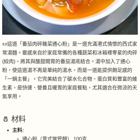
📜這道「番茄肉碎雜菜通心粉」是一道充滿港式情懷的西式家
常湯麵。靈感來自於家庭常備的各種蔬菜和冰箱裡零星的肉碎
(絞肉)，將其與酸甜開胃的番茄湯底結合。湯中加入了通心
粉，使這道湯不再是單純的湯水，而是一道能提供飽足感的
「一鍋主餐」。它完美結合了碳水化合物、蛋白質和豐富的維
生素，是快速、營養且暖胃的家庭餐點，尤其適合在微涼的天
氣享用。
🧂 材料
主料:
通心粉（意式彎管麵） 100克