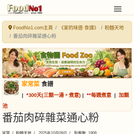
FoodNo1.com主頁
《家的味道·食譜》
粉麵天地
番茄肉碎雜菜通心粉
家常菜
食譜
|
*
300天(三餸一湯。煮意)
|
*
*
每週煮意
|
加餸
池
番茄肉碎雜菜通心粉
家慧
粉麵天地
2025年10月09日
點擊數: 1908