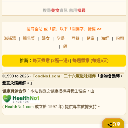
搜尋全站 或「按」以下「關鍵字」捷徑
>>
滋補湯
|
簡易菜
|
婦女
|
孕婦
|
西餐
|
兒童
|
海鮮
|
粉麵
|
飯
推薦：
每天煮意 (3餸一湯)
|
每週煮意 (每週5天)
©1999 to 2026 ·
FoodNo1
.com · 二十六載滋味相伴
「食物會過時，
煮意永遠新鮮。」
健康資源合作
：本站食療之健康指標與養生理論，由
(
Health
No1.com
成立於 1997 年) 提供專業數據支持。
📤 分享
分享