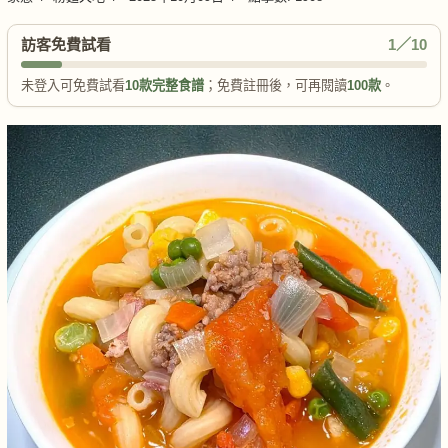
訪客免費試看
1／10
未登入可免費試看
10款完整食譜
；免費註冊後，可再閱讀
100款
。