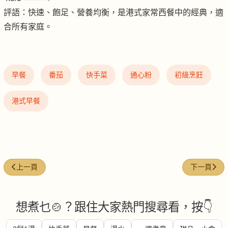
評語：快速、飽足、營養均衡，是港式家常西餐中的經典，適
合所有家庭。
早餐
番茄
快手菜
通心粉
初級烹飪
港式早餐
上一篇文章: 酸菜肉碎清湯麵
下一篇文章
上一頁
下一頁
想煮乜🍲？跟住大家熱門搜尋看，按👇