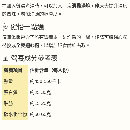
在加入雞湯煮湯時，可以加入一塊
清雞湯塊
，能大大提升湯底
的風味，增加湯頭的醇厚度。
🩺 健怡一點通
這道湯飯包含了所有營養素，是均衡的一餐。建議可將通心粉
替換成
全麥通心粉
，以增加膳食纖維攝取。
📊 營養成分參考表
營養項目
估計含量（每人份）
熱量
約450-550千卡
蛋白質
約25-30克
脂肪
約15-20克
碳水化合物
約50-60克