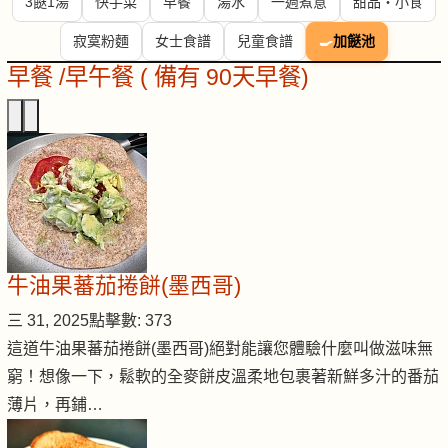
3餸1湯
快手菜
早餐
湯水
一週煮意
甜品・小食
寂寞粉麵
女士食譜
兒童食譜
🍳
加餸池
早餐 /早午餐 ( 備有 90天早餐)
牛油果蕃茄捲餅(墨西哥)
三 31, 2025
點擊數: 373
這道牛油果蕃茄捲餅(墨西哥)絕對能讓您體驗什麼叫做滋味無
窮！想像一下，鬆軟的全麥餅皮溫柔地包裹著新鮮多汁的番茄
薄片，再鋪…