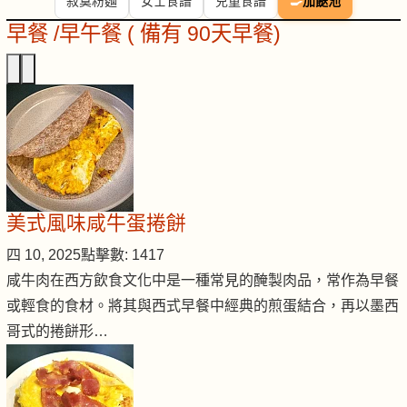
寂寞粉麵
女士食譜
兒童食譜
🍳
加餸池
早餐 /早午餐 ( 備有 90天早餐)
美式風味咸牛蛋捲餅
四 10, 2025
點擊數: 1417
咸牛肉在西方飲食文化中是一種常見的醃製肉品，常作為早餐
或輕食的食材。將其與西式早餐中經典的煎蛋結合，再以墨西
哥式的捲餅形…