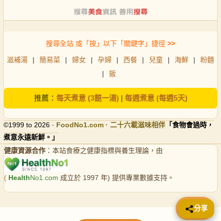
搜尋全站 或「按」以下「關鍵字」捷徑
>>
滋補湯
|
簡易菜
|
婦女
|
孕婦
|
西餐
|
兒童
|
海鮮
|
粉麵
|
飯
推薦：
每天煮意 (3餸一湯)
|
每週煮意 (每週5天)
©1999 to 2026 ·
FoodNo1
.com · 二十六載滋味相伴
「食物會過時，
煮意永遠新鮮。」
健康資源合作
：本站食療之健康指標與養生理論，由
(
Health
No1.com
成立於 1997 年) 提供專業數據支持。
📤 分享
分享