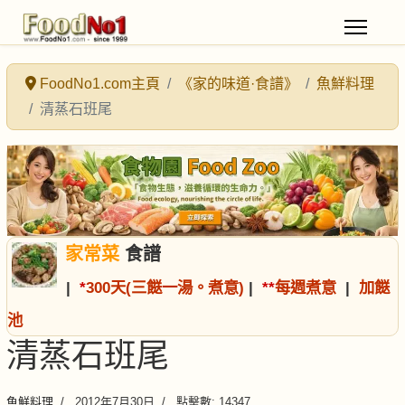
FoodNo1.com主頁
《家的味道·食譜》
魚鮮料理
清蒸石班尾
家常菜
食譜
|
*
300天(三餸一湯。煮意)
|
*
*
每週煮意
|
加餸
池
清蒸石班尾
魚鮮料理
2012年7月30日
點擊數: 14347