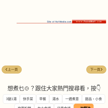
上一篇文章: 牛油煎白飯魚
下一篇文章:
上一頁
下一頁
想煮乜🍲？跟住大家熱門搜尋看，按👇
3餸1湯
快手菜
早餐
湯水
一週煮意
甜品・小食