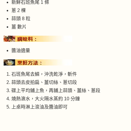
新鮮石班魚尾 1 條
蔥 2 棵
蒜頭 8 粒
薑 數片
醬油適量
石班魚尾去鱗，沖洗乾淨，斬件
蒜頭去皮拍扁、薑切絲、蔥切段
碟上平均鋪上魚，再鋪上蒜頭、薑絲、蔥段
燒熱滖水，大火隔水蒸約 10 分鐘
上桌時淋上滾油及醬油即可