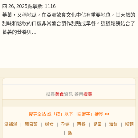
四 26, 2025
點擊數: 1116
蕃薯，又稱地瓜，在亞洲飲食文化中佔有重要地位，其天然的
甜味和鬆軟的口感非常適合製作甜點或早餐。這道鬆餅結合了
蕃薯的營養與…
搜尋全站 或「按」以下「關鍵字」捷徑
>>
滋補湯
|
簡易菜
|
婦女
|
孕婦
|
西餐
|
兒童
|
海鮮
|
粉麵
|
飯