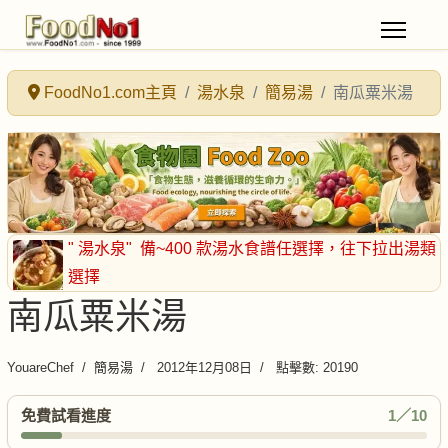
FoodNo1.com主頁
湯水泉
簡易湯
南瓜粟米湯
" 湯水泉"
備~400 款湯水食譜任選擇
，往下拉出湯類
選擇
南瓜粟米湯
YouareChef
簡易湯
2012年12月08日
點擊數: 20190
免費試看進度
1／10