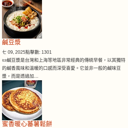
鹹豆漿
七 09, 2025
點擊數: 1301
📜鹹豆漿是台灣和上海等地區非常經典的傳統早餐，以其獨特
的鹹香風味和溫暖的口感而深受喜愛。它並非一般的鹹味豆
漿，而是透過加…
蜜香暖心蕃薯鬆餅