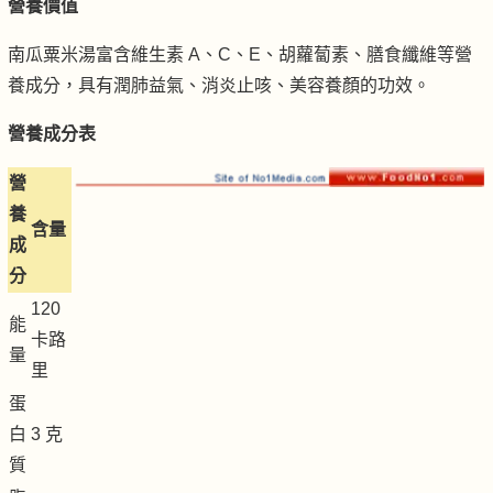
營養價值
南瓜粟米湯富含維生素 A、C、E、胡蘿蔔素、膳食纖維等營
養成分，具有潤肺益氣、消炎止咳、美容養顏的功效。
營養成分表
營
養
含量
成
分
120
能
卡路
量
里
蛋
白
3 克
質