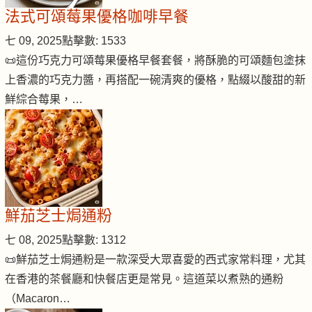
法式可頌莓果優格咖啡早餐
七 09, 2025
點擊數: 1533
📜這份巧克力可頌莓果優格早餐套餐，將酥脆的可頌麵包塗抹
上香濃的巧克力醬，再搭配一碗清爽的優格，點綴以酸甜的新
鮮綜合莓果，…
鮮茄芝士焗通粉
七 08, 2025
點擊數: 1312
📜鮮茄芝士焗通粉是一款深受大眾喜愛的西式家常料理，尤其
在香港的茶餐廳和快餐店更是常見。這道菜以煮熟的通粉
（Macaron…