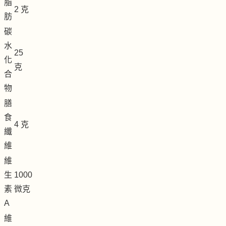
脂
2 克
肪
碳
水
25
化
克
合
物
膳
食
4 克
纖
維
維
生
1000
素
微克
A
維