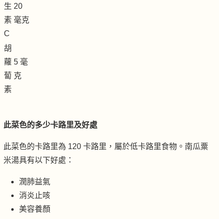
生
20
素
毫克
C
胡
蘿
5 毫
蔔
克
素
此菜色的多少卡路里及好處
此菜色的卡路里為 120 卡路里，屬於低卡路里食物。南瓜粟
米湯具有以下好處：
潤肺益氣
消炎止咳
美容養顏