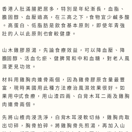
香 港 人 肚 滿 腸 肥 居 多 ， 特 別 是 年 紀 漸 長 ， 血 脂 、
膽 固 醇 、 血 壓 過 高 ， 在 三 高 之 下 ，食 物 宜 少 鹹 多 酸
。 高 蛋 白 、 低 脂 肪 是 飲 食 基 本 原 則 ， 即 使 年 青 強
壯 的 人 以 此 原 則 也會 較 健 康 。
山 木 雞 膠 原 湯 ， 先 論 食 療 效 益 ， 可 以 降 血 壓 、 降
膽固 醇 、 活 血 化 瘀 、 健 脾 胃 和 中 和 血 糖 ， 對 老 人 風
濕 更 見 功 效 。
材 料 用 雞 胸 肉 連 骨 兩 個 ， 因 為 雞 骨 膠 原 含 量 最 豐
富 ， 現 時 美 國 用 此 種 方 法 療 治 風 濕 效 果 很 好 。 如
果 用 中式 食 療 ， 用 山 渣 四 兩 、 白 背 木 耳 二 兩 及 雞 胸
肉 連 骨 兩 個 。
先 將 山 楂 肉 浸 洗 淨 ， 白 背木 耳 浸 軟 切 絲 ， 雞 胸 肉 取
出 切 碎 ， 胸 骨 拍 碎 。 將 雞 胸 骨 先 煎 湯 ， 再 加 入 山