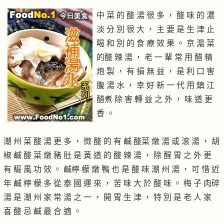
中 菜 的 酸 湯 很 多 ， 酸 味 的 濃
淡 分 別 很 大 ， 主 要 是 生 津 止
喝 和 別 的 食 療 效 果 。 京 滬 菜
的酸 辣 湯 ， 老 一 輩 常 用 醋 精
炮 製 ， 有 損 無 益 ， 是 利 口 害
腹 湯 水 ， 幸 好 新 一 代 用 鎮 江
醋煮 除 害 轉 益 之 外 ， 味 道 更
香 。
潮 州 菜 酸 湯 更 多 ， 微 酸 的 有 鹹 酸菜 燉 湯 或 滾 湯 ， 胡
椒 鹹 酸 菜 燉 豬 肚 是 黃 道 的 酸 辣 湯 ， 除 醒 胃 之 外 更
有 驅 風 功 效 。 鹹檸 檬 燉 鴨 也 是 酸 味 潮 州 湯 ， 可 惜 近
年 鹹 檸 檬 多 從 泰 國 運 來 ， 苦 味 大 於 酸 味 。 梅 子 肉碎
湯 是 潮 州 家 常 湯 之 一 ， 開 胃 生 津 ， 特 別 是 老 人 家
喜 酸 忌 鹹 最 合 適 。