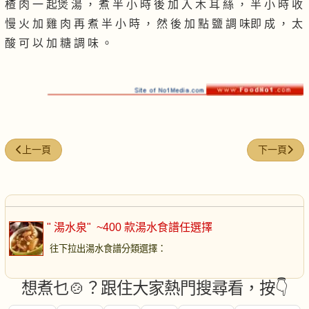
楂 肉 一 起煲 湯 ， 煮 半 小 時 後 加 入 木 耳 絲 ， 半 小 時 收
慢 火 加 雞 肉 再 煮 半 小 時 ， 然 後 加 點 鹽 調 味即 成 ， 太
酸 可 以 加 糖 調 味 。
上一篇文章: 佛手瓜中火湯
下一篇文章:
上一頁
下一頁
" 湯水泉"
~400 款湯水食譜任選擇
往下拉出湯水食譜分類選擇
：
想煮乜🍲？跟住大家熱門搜尋看，按👇