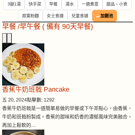
3餸1湯
快手菜
早餐
湯水
一週煮意
甜品・小食
寂寞粉麵
女士食譜
兒童食譜
🍳
加餸池
早餐 /早午餐 ( 備有 90天早餐)
香蕉牛奶班戟 Pancake
五 20, 2024
點擊數: 1292
香蕉牛奶班戟是一道簡單易做的早餐或下午茶點心，由香蕉、
牛奶和班戟粉製成。香蕉的甜味和奶香的濃郁風味完美融合，
再加上鬆軟的…