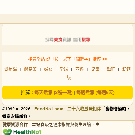
搜尋全站 或「按」以下「關鍵字」捷徑
>>
滋補湯
|
簡易菜
|
婦女
|
孕婦
|
西餐
|
兒童
|
海鮮
|
粉麵
|
飯
推薦：
每天煮意 (3餸一湯)
|
每週煮意 (每週5天)
©1999 to 2026 ·
FoodNo1
.com · 二十六載滋味相伴
「食物會過時，
煮意永遠新鮮。」
健康資源合作
：本站食療之健康指標與養生理論，由