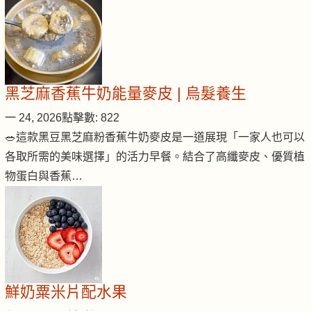
黑芝麻香蕉牛奶能量麥皮 | 烏髮養生
一 24, 2026
點擊數: 822
🥗這款黑豆黑芝麻粉香蕉牛奶麥皮是一道展現「一家人也可以
各取所需的美味選擇」的活力早餐。結合了高纖麥皮、優質植
物蛋白與香蕉…
鮮奶粟米片配水果