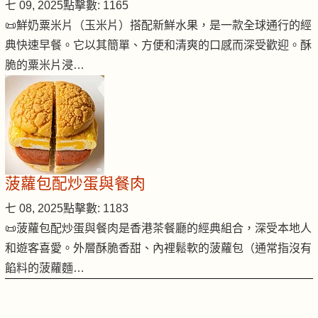
七 09, 2025
點擊數: 1165
📜鮮奶粟米片（玉米片）搭配新鮮水果，是一款全球通行的經
典快速早餐。它以其簡單、方便和清爽的口感而深受歡迎。酥
脆的粟米片浸…
菠蘿包配炒蛋與餐肉
七 08, 2025
點擊數: 1183
📜菠蘿包配炒蛋與餐肉是香港茶餐廳的經典組合，深受本地人
和遊客喜愛。外層酥脆香甜、內裡鬆軟的菠蘿包（通常指沒有
餡料的菠蘿麵…